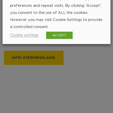
preferences and repeat visits. By clicking “Accept”,
you consent to the use of ALL the cookies.
Hitta närmsta
However you may visit Cookie Settings to provide
a controlled consent.
återförsäljare
Cookie settings
ACCEPT
252 px
HITTA ÅTERFÖRSÄLJARE
236 px