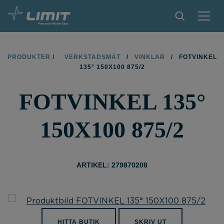
PRODUKTER
PRODUKTER
/
VERKSTADSMÄT
/
VINKLAR
/
FOTVINKEL
135° 150X100 875/2
TIPS OCH TRICKS
FOTVINKEL 135°
HITTA BUTIK
BLI ÅTERFÖRSÄLJARE
150X100 875/2
KONTAKT
OM LIMIT
ARTIKEL: 279870208
NEDLADDNINGAR
HITTA BUTIK
SKRIV UT