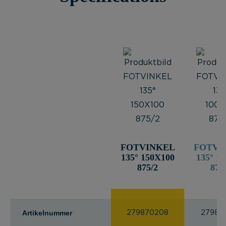
FOTVINKEL
FOTVI
135° 150X100
135° 1
875/2
875
Artikelnummer
279870208
27987