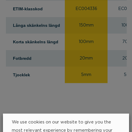
ETIM-klasskod
EC004336
EC004
Långa skänkelns längd
150mm
100
Korta skänkelns längd
100mm
70
Fotbredd
20mm
20
Tjocklek
5mm
5m
We use cookies on our website to give you the
most relevant experience by remembering your