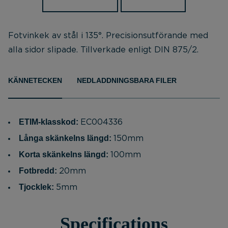
Fotvinkek av stål i 135°. Precisionsutförande med
alla sidor slipade. Tillverkade enligt DIN 875/2.
KÄNNETECKEN
NEDLADDNINGSBARA FILER
ETIM-klasskod:
EC004336
Långa skänkelns längd:
150mm
Korta skänkelns längd:
100mm
Fotbredd:
20mm
Tjocklek:
5mm
Specifications