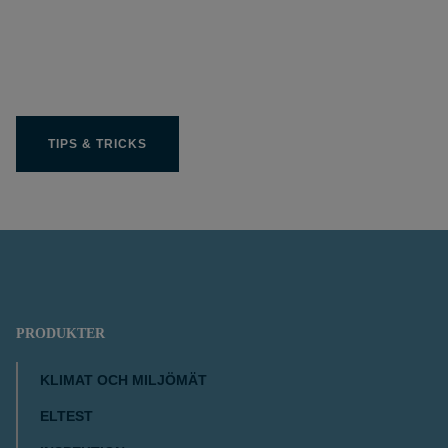
Få ut bästa möjliga av
din Limit produkt
TIPS & TRICKS
PRODUKTER
KLIMAT OCH MILJÖMÄT
ELTEST