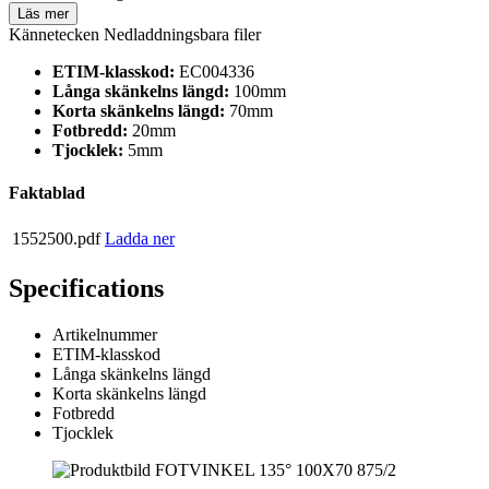
Läs mer
Kännetecken
Nedladdningsbara filer
ETIM-klasskod:
EC004336
Långa skänkelns längd:
100mm
Korta skänkelns längd:
70mm
Fotbredd:
20mm
Tjocklek:
5mm
Faktablad
1552500.pdf
Ladda ner
Specifications
Artikelnummer
ETIM-klasskod
Långa skänkelns längd
Korta skänkelns längd
Fotbredd
Tjocklek