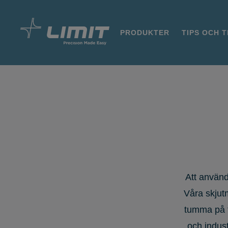
PRODUKTER
TIPS OCH 
Att använ
Våra skjutm
tumma på f
och indust