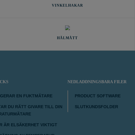
VINKELHAKAR
HÅLMÅTT
ICKS
NEDLADDNINGSBARA FILER
NGERAR EN FUKTMÄTARE
PRODUCT SOFTWARE
TAR DU RÄTT GIVARE TILL DIN
SLUTKUNDSFOLDER
RATURMÄTARE
 ÄR ELSÄKERHET VIKTIGT