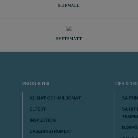
SLIPMALL
SVETSMÅTT
PRODUKTER
TIPS & TR
KLIMAT OCH MILJÖMÄT
SÅ FU
ELTEST
SÅ HIT
TEMPE
INSPEKTION
DÄRFÖR
LASERINSTRUMENT