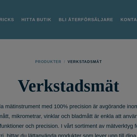
TRICKS
HITTA BUTIK
BLI ÅTERFÖRSÄLJARE
KONTA
PRODUKTER
/
VERKSTADSMÄT
Verkstadsmät
da mätinstrument med 100% precision är avgörande inom 
ått, mikrometrar, vinklar och bladmått är enkla att anvä
unktioner och precision. I vårt sortiment av mätverktyg f
ri, hittar du lättanvända produkter som lever upp till dina 