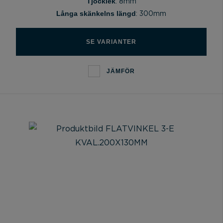
Tjocklek
: 8mm
Långa skänkelns längd
: 300mm
SE VARIANTER
JÄMFÖR