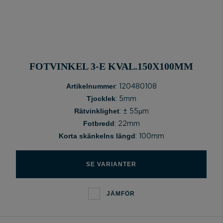
FOTVINKEL 3-E KVAL.150X100MM
Artikelnummer
: 120480108
Tjocklek
: 5mm
Rätvinklighet
: ± 55µm
Fotbredd
: 22mm
Korta skänkelns längd
: 100mm
SE VARIANTER
JÄMFÖR