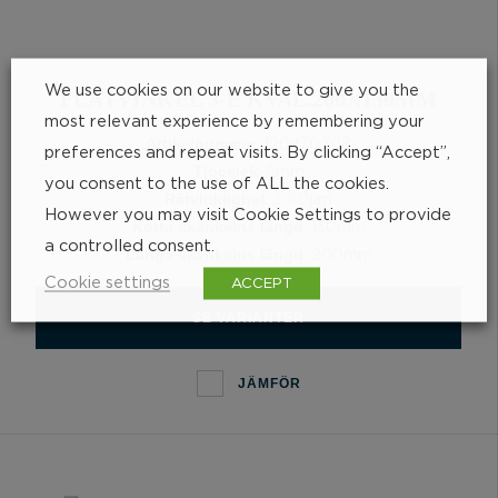
We use cookies on our website to give you the
FLATVINKEL 3-E KVAL.200X130MM
most relevant experience by remembering your
Artikelnummer
: 120470208
preferences and repeat visits. By clicking “Accept”,
Tjocklek
: 5mm
you consent to the use of ALL the cookies.
Rätvinklighet
: ± 60µm
However you may visit Cookie Settings to provide
Korta skänkelns längd
: 130mm
a controlled consent.
Långa skänkelns längd
: 200mm
Cookie settings
ACCEPT
SE VARIANTER
JÄMFÖR