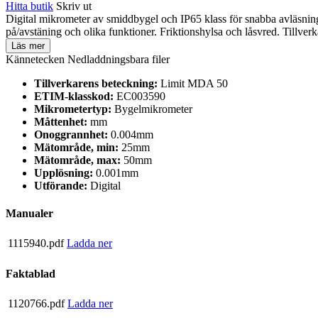
Hitta butik
Skriv ut
Digital mikrometer av smiddbygel och IP65 klass för snabba avläsni
på/avstäning och olika funktioner. Friktionshylsa och låsvred. Tillver
Läs mer
Kännetecken
Nedladdningsbara filer
Tillverkarens beteckning:
Limit MDA 50
ETIM-klasskod:
EC003590
Mikrometertyp:
Bygelmikrometer
Måttenhet:
mm
Onoggrannhet:
0.004mm
Mätområde, min:
25mm
Mätområde, max:
50mm
Upplösning:
0.001mm
Utförande:
Digital
Manualer
1115940.pdf
Ladda ner
Faktablad
1120766.pdf
Ladda ner