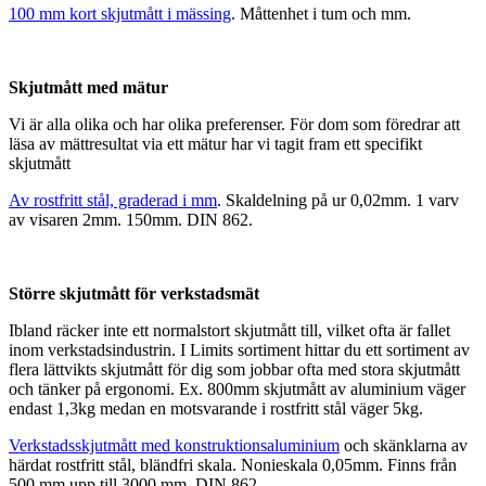
100 mm kort skjutmått i mässing
. Måttenhet i tum och mm.
Skjutmått med mätur
Vi är alla olika och har olika preferenser. För dom som föredrar att
läsa av mättresultat via ett mätur har vi tagit fram ett specifikt
skjutmått
Av rostfritt stål, graderad i mm
. Skaldelning på ur 0,02mm. 1 varv
av visaren 2mm. 150mm. DIN 862.
Större skjutmått för verkstadsmät
Ibland räcker inte ett normalstort skjutmått till, vilket ofta är fallet
inom verkstadsindustrin. I Limits sortiment hittar du ett sortiment av
flera lättvikts skjutmått för dig som jobbar ofta med stora skjutmått
och tänker på ergonomi. Ex. 800mm skjutmått av aluminium väger
endast 1,3kg medan en motsvarande i rostfritt stål väger 5kg.
Verkstadsskjutmått med konstruktionsaluminium
och skänklarna av
härdat rostfritt stål, bländfri skala. Nonieskala 0,05mm. Finns från
500 mm upp till 3000 mm. DIN 862.