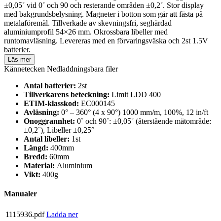
±0,05˚ vid 0˚ och 90 och resterande områden ±0,2˚. Stor display
med bakgrundsbelysning. Magneter i botton som går att fästa på
metalaföremål. Tillverkade av skevningsfri, seghärdad
aluminiumprofil 54×26 mm. Okrossbara libeller med
runtomavläsning. Levereras med en förvaringsväska och 2st 1.5V
batterier.
Läs mer
Kännetecken
Nedladdningsbara filer
Antal batterier:
2st
Tillverkarens beteckning:
Limit LDD 400
ETIM-klasskod:
EC000145
Avläsning:
0° – 360° (4 x 90°) 1000 mm/m, 100%, 12 in/ft
Onoggrannhet:
0˚ och 90˚: ±0,05˚ (återstående mätområde:
±0,2˚), Libeller ±0,25°
Antal libeller:
1st
Längd:
400mm
Bredd:
60mm
Material:
Aluminium
Vikt:
400g
Manualer
1115936.pdf
Ladda ner