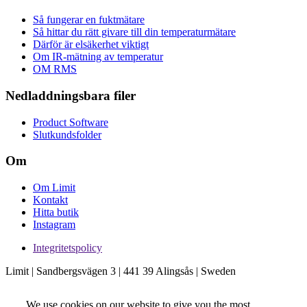
Så fungerar en fuktmätare
Så hittar du rätt givare till din temperaturmätare
Därför är elsäkerhet viktigt
Om IR-mätning av temperatur
OM RMS
Nedladdningsbara filer
Product Software
Slutkundsfolder
Om
Om Limit
Kontakt
Hitta butik
Instagram
Integritetspolicy
Limit | Sandbergsvägen 3 | 441 39 Alingsås | Sweden
We use cookies on our website to give you the most