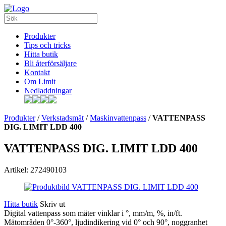
Produkter
Tips och tricks
Hitta butik
Bli återförsäljare
Kontakt
Om Limit
Nedladdningar
Produkter
/
Verkstadsmät
/
Maskinvattenpass
/
VATTENPASS
DIG. LIMIT LDD 400
VATTENPASS DIG. LIMIT LDD 400
Artikel: 272490103
Hitta butik
Skriv ut
Digital vattenpass som mäter vinklar i °, mm/m, %, in/ft.
Mätområden 0°-360°, ljudindikering vid 0° och 90°, noggranhet