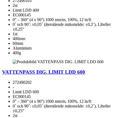
272490103
2st
Limit LDD 400
EC000145
0° – 360° (4 x 90°) 1000 mm/m, 100%, 12 in/ft
0˚ och 90˚: ±0,05˚ (återstående mätområde: ±0,2˚), Libeller
±0,25°
1st
400mm
60mm
Aluminium
400g
VATTENPASS DIG. LIMIT LDD 600
272490202
-
Limit LDD 600
EC000145
0° – 360° (4 x 90°) 1000 mm/m, 100%, 12 in/ft
0˚ och 90˚: ±0,05˚ (återstående mätområde: ±0,2˚), Libeller
±0,25°
2st