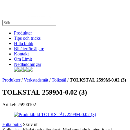
Produkter
Tips och tricks
Hitta butik
Bli återförsäljare
Kontakt
Om Limit
Nedladdningar
Produkter
/
Verkstadsmät
/
Tolkstål
/
TOLKSTÅL 2599M-0.02 (3)
TOLKSTÅL 2599M-0.02 (3)
Artikel: 25990102
Hitta butik
Skriv ut
Kallvalsat, härdat och vitpolerat. Med rundade kanter. Etsad