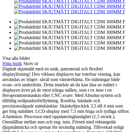
Visa alla bilder
Hitta butik
Skriv ut
Digitalt skjutmått med en unik, patenterad och flexibel
displaylösning! Den vikbara displayen har roterbar visning, kan
användas av höger- såväl som vänsterhänta, för mätningar både
ovan- och underifrån. Detta innebär att du kan läsa av måttet i
displayen även på de mest trånga ställen, som t ex inne i en
fleroperationsmaskin eller CNC-svarv. Med Absolut-system och
tillfällig nollpunktsförflyttning. Rostfria, härdade och
precisionsslipade mätskänklar. Skänkeltjocklek 3,5 till 4 mm som
ger hög stabilitet. LCD-display med 7,5 mm höga och tydliga siffror.
4-funktion. Processor med uppdateringhastighet (1,5 m/sek.).
Omställbar mellan mm och eng. tum. Försett med rektangulär
djupmåttsticka och spetsar för invändig mätning. Tillverkad enligt