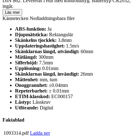
DIN 862. Levereras i etui med kontrollintyg. Batterityp CR2032,
ingår.
Läs mer
Kännetecken
Nedladdningsbara filer
ABS-funktion:
Ja
Djupmätsticka:
Rektangulär
Skänkelns tjocklek:
3.8mm
Uppdateringshastighet:
1.5m/s
Skänklarnas längd, utvändigt:
60mm
Mätlängd:
300mm
Sifferhöjd:
7.5mm
Upplösning:
0.01mm
Skänklarnas längd, invändigt:
26mm
Måttenhet:
mm, tum
Onoggrannhet:
±0.04mm
Repeterbarhet:
± 0.01mm
ETIM-klasskod:
EC000157
Låstyp:
Låsskruv
Utförande:
Digital
Faktablad
1093314.pdf
Ladda ner