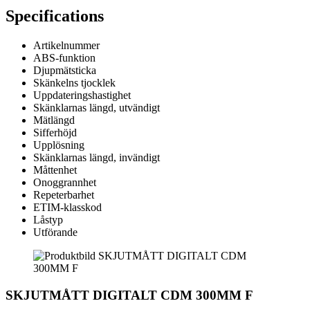
Specifications
Artikelnummer
ABS-funktion
Djupmätsticka
Skänkelns tjocklek
Uppdateringshastighet
Skänklarnas längd, utvändigt
Mätlängd
Sifferhöjd
Upplösning
Skänklarnas längd, invändigt
Måttenhet
Onoggrannhet
Repeterbarhet
ETIM-klasskod
Låstyp
Utförande
SKJUTMÅTT DIGITALT CDM 300MM F