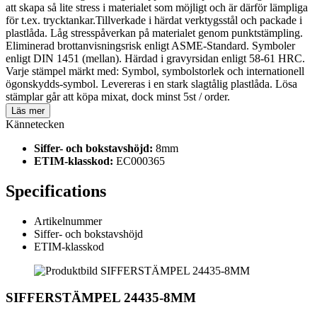
att skapa så lite stress i materialet som möjligt och är därför lämpliga
för t.ex. trycktankar.Tillverkade i härdat verktygsstål och packade i
plastlåda. Låg stresspåverkan på materialet genom punktstämpling.
Eliminerad brottanvisningsrisk enligt ASME-Standard. Symboler
enligt DIN 1451 (mellan). Härdad i gravyrsidan enligt 58-61 HRC.
Varje stämpel märkt med: Symbol, symbolstorlek och internationell
ögonskydds-symbol. Levereras i en stark slagtålig plastlåda. Lösa
stämplar går att köpa mixat, dock minst 5st / order.
Läs mer
Kännetecken
Siffer- och bokstavshöjd:
8mm
ETIM-klasskod:
EC000365
Specifications
Artikelnummer
Siffer- och bokstavshöjd
ETIM-klasskod
SIFFERSTÄMPEL 24435-8MM