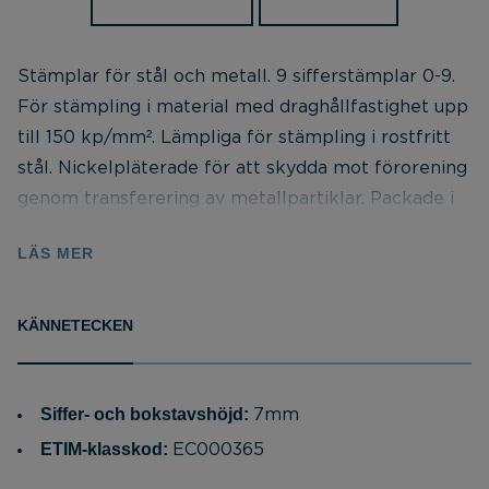
Stämplar för stål och metall. 9 sifferstämplar 0-9.
För stämpling i material med draghållfastighet upp
till 150 kp/mm². Lämpliga för stämpling i rostfritt
stål. Nickelpläterade för att skydda mot förorening
genom transferering av metallpartiklar. Packade i
plastlåda. För stämpling av rostfritt stål. Symboler
LÄS MER
enligt DIN 1451. Härdade i gravyrsidan enligt 58-61
HRC. Fasade kanter mot stämpelyta för bättre
siktning. Varje stämpel märkt med: Symbol,
KÄNNETECKEN
symbolstorlek och internationell ögonskydds-
symbol. Levereras i en stark slagtålig plastlåda.
Lösa stämplar går att köpa mixat, dock minst 5 st /
Siffer- och bokstavshöjd:
7mm
order.
ETIM-klasskod:
EC000365