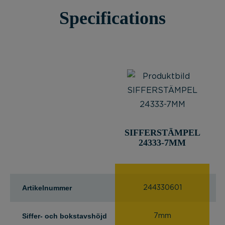
Specifications
SIFFERSTÄMPEL
S
24333-7MM
Artikelnummer
244330601
Siffer- och bokstavshöjd
7mm