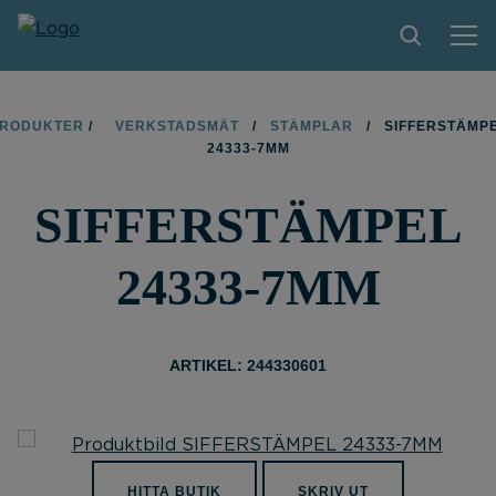
PRODUKTER
RODUKTER
/
VERKSTADSMÄT
/
STÄMPLAR
/
SIFFERSTÄMP
24333-7MM
TIPS OCH TRICKS
SIFFERSTÄMPEL
HITTA BUTIK
BLI ÅTERFÖRSÄLJARE
24333-7MM
KONTAKT
OM LIMIT
ARTIKEL: 244330601
NEDLADDNINGAR
HITTA BUTIK
SKRIV UT