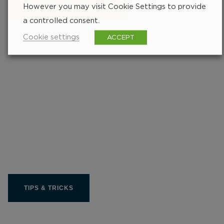
However you may visit Cookie Settings to provide
HITTA ÅTERFÖRSÄLJARE
a controlled consent.
Cookie settings
ACCEPT
236 px
Få ut bästa möjliga av
din Limit produkt
TIPS & TRICKS