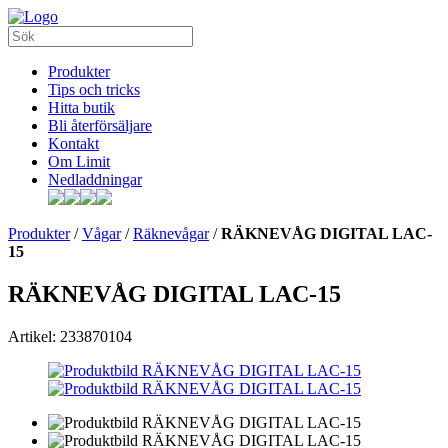
Produkter
Tips och tricks
Hitta butik
Bli återförsäljare
Kontakt
Om Limit
Nedladdningar
Produkter
/
Vågar
/
Räknevågar
/
RÄKNEVÅG DIGITAL LAC-
15
RÄKNEVÅG DIGITAL LAC-15
Artikel: 233870104