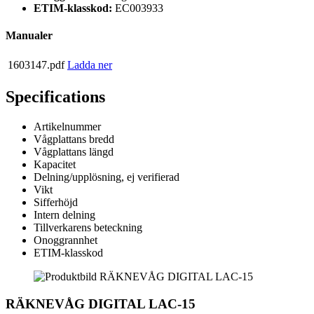
ETIM-klasskod:
EC003933
Manualer
1603147.pdf
Ladda ner
Specifications
Artikelnummer
Vågplattans bredd
Vågplattans längd
Kapacitet
Delning/upplösning, ej verifierad
Vikt
Sifferhöjd
Intern delning
Tillverkarens beteckning
Onoggrannhet
ETIM-klasskod
RÄKNEVÅG DIGITAL LAC-15