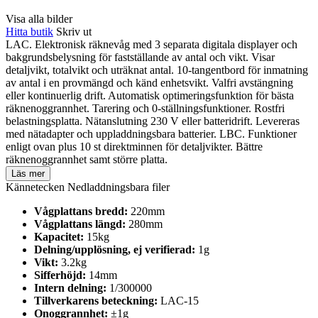
Visa alla bilder
Hitta butik
Skriv ut
LAC. Elektronisk räknevåg med 3 separata digitala displayer och
bakgrundsbelysning för fastställande av antal och vikt. Visar
detaljvikt, totalvikt och uträknat antal. 10-tangentbord för inmatning
av antal i en provmängd och känd enhetsvikt. Valfri avstängning
eller kontinuerlig drift. Automatisk optimeringsfunktion för bästa
räknenoggrannhet. Tarering och 0-ställningsfunktioner. Rostfri
belastningsplatta. Nätanslutning 230 V eller batteridrift. Levereras
med nätadapter och uppladdningsbara batterier. LBC. Funktioner
enligt ovan plus 10 st direktminnen för detaljvikter. Bättre
räknenoggrannhet samt större platta.
Läs mer
Kännetecken
Nedladdningsbara filer
Vågplattans bredd:
220mm
Vågplattans längd:
280mm
Kapacitet:
15kg
Delning/upplösning, ej verifierad:
1g
Vikt:
3.2kg
Sifferhöjd:
14mm
Intern delning:
1/300000
Tillverkarens beteckning:
LAC-15
Onoggrannhet:
±1g