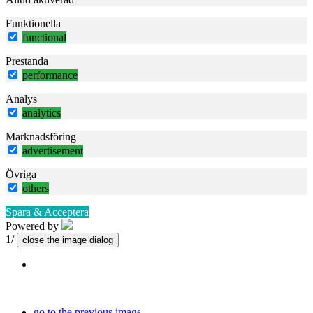
Funktionella
functional
Prestanda
performance
Analys
analytics
Marknadsföring
advertisement
Övriga
others
Spara & Acceptera
Powered by
1/
close the image dialog
go to the previous image