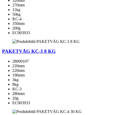
320mm
270mm
11kg
50kg
KC-4
350mm
200g
EC003933
PAKETVÅG KC-3 8 KG
28000107
220mm
220mm
196mm
3kg
8kg
KC-3
280mm
20g
EC003933