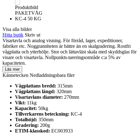
Visa alla bilder
Hitta butik
Skriv ut
Visartavla och analog visning. För förråd, lager, expeditioner,
fabriker etc. Noggrannheten är bättre än en skalgradering. Rostfri
vågplatta och ytterhölje. Stor och lättavläst skala med skyddsglas för
visare och visartavla. Nollpunkts-tareringsområde c:a 5% av
kapaciteten.
Läs mer
Kännetecken
Nedladdningsbara filer
Vågplattans bredd:
315mm
Vågplattans längd:
320mm
Visartavlans diameter:
270mm
Vikt:
11kg
Kapacitet:
50kg
Tillverkarens beteckning:
KC-4
Totalhöjd:
350mm
Gradering:
200g
ETIM-klasskod:
EC003933