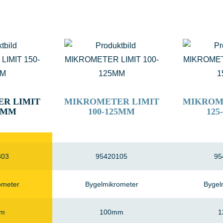
R LIMIT
MIKROMETER LIMIT
MIKROM
75MM
100-125MM
125
303
95420105
95
ometer
Bygelmikrometer
Bygel
mm
100mm