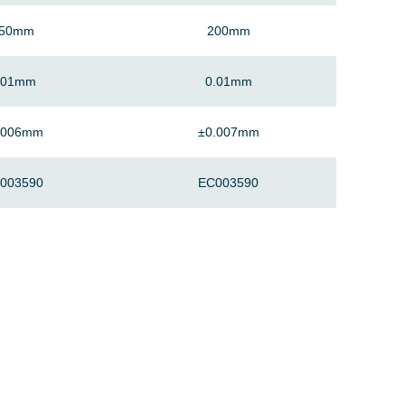
150mm
200mm
.01mm
0.01mm
.006mm
±0.007mm
003590
EC003590