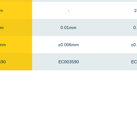
mm
-
mm
0.01mm
0
7mm
±0.006mm
±0
590
EC003590
EC