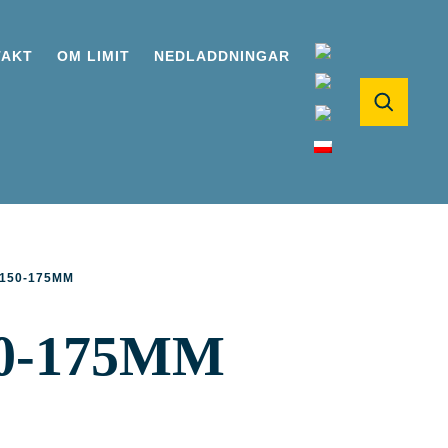
TAKT
OM LIMIT
NEDLADDNINGAR
 150-175MM
0-175MM