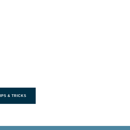
 ut bästa möjliga av
n Limit produkt
IPS & TRICKS