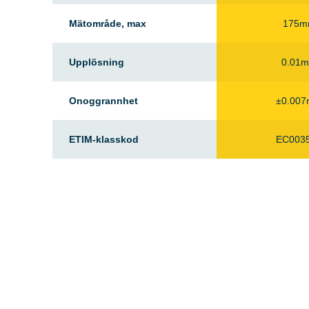
Mätområde, max
175
Upplösning
0.01
Onoggrannhet
±0.00
ETIM-klasskod
EC003