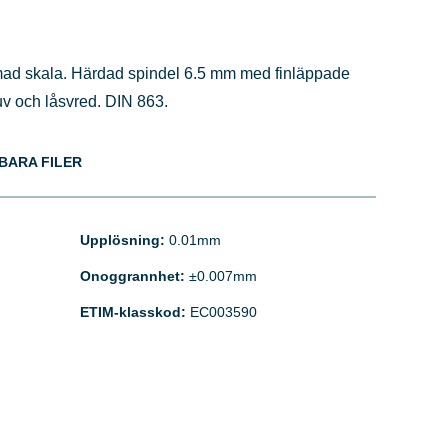
mad skala. Härdad spindel 6.5 mm med finläppade
uv och låsvred. DIN 863.
BARA FILER
Upplösning:
0.01mm
Onoggrannhet:
±0.007mm
ETIM-klasskod:
EC003590