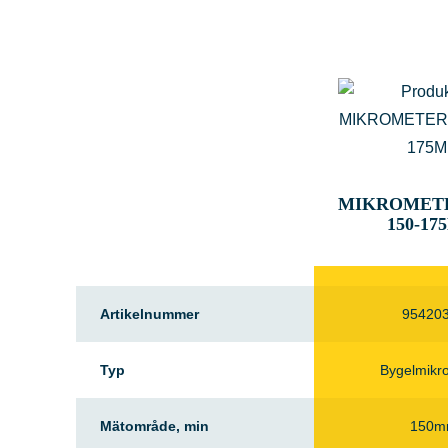
MIKROMETE
150-1
Artikelnummer
95420
Typ
Bygelmikr
Mätområde, min
150