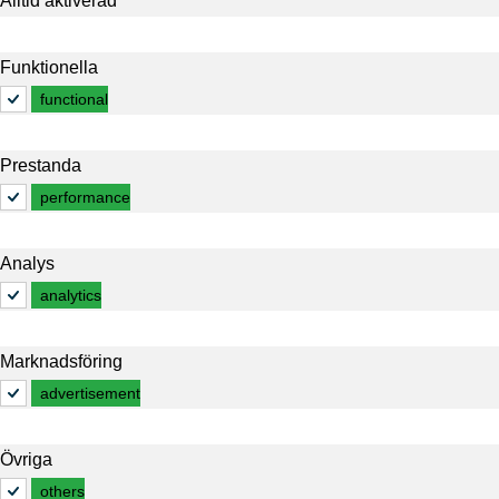
Alltid aktiverad
Funktionella
functional
Prestanda
performance
Analys
analytics
Marknadsföring
advertisement
Övriga
others