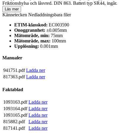
Friktionshylsa och låsvred. DIN 863. Batteri typ SR44, ingår.
Läs mer
Kännetecken
Nedladdningsbara filer
ETIM-klasskod:
EC003590
Onoggrannhet:
±0.005mm
Mätområde, min:
75mm
Mätområde, max:
100mm
Upplösning:
0.001mm
Manualer
941751.pdf
Ladda ner
817363.pdf
Ladda ner
Faktablad
1093163.pdf
Ladda ner
1093164.pdf
Ladda ner
1093165.pdf
Ladda ner
815882.pdf
Ladda ner
817141.pdf
Ladda ner