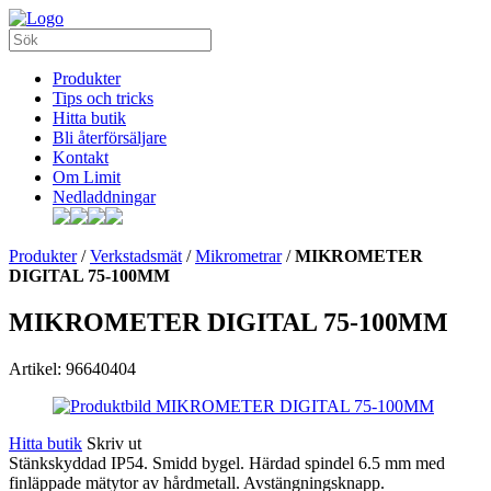
Produkter
Tips och tricks
Hitta butik
Bli återförsäljare
Kontakt
Om Limit
Nedladdningar
Produkter
/
Verkstadsmät
/
Mikrometrar
/
MIKROMETER
DIGITAL 75-100MM
MIKROMETER DIGITAL 75-100MM
Artikel: 96640404
Hitta butik
Skriv ut
Stänkskyddad IP54. Smidd bygel. Härdad spindel 6.5 mm med
finläppade mätytor av hårdmetall. Avstängningsknapp.