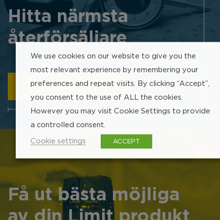
Hitta närmsta
återförsäljare
252 px
We use cookies on our website to give you the
most relevant experience by remembering your
preferences and repeat visits. By clicking “Accept”,
HITTA ÅTERFÖRSÄLJARE
you consent to the use of ALL the cookies.
However you may visit Cookie Settings to provide
247 px
a controlled consent.
Cookie settings
ACCEPT
Få ut bästa möjliga
av din Limit produkt