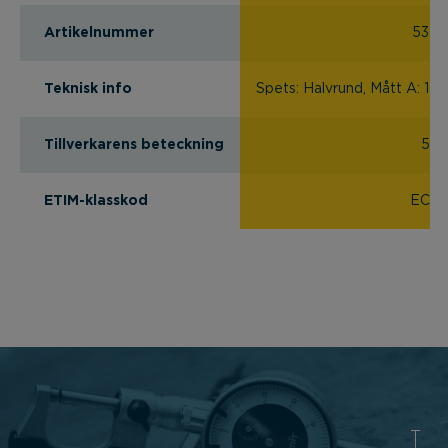
Artikelnummer
5318
Teknisk info
Spets: Halvrund, Mått A: 16
Tillverkarens beteckning
573
ETIM-klasskod
EC00