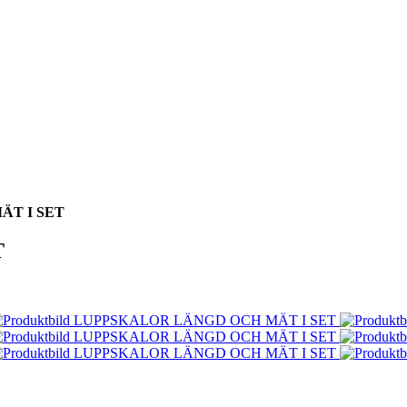
ÄT I SET
T