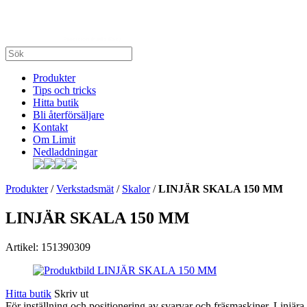
Produkter
Tips och tricks
Hitta butik
Bli återförsäljare
Kontakt
Om Limit
Nedladdningar
Produkter
/
Verkstadsmät
/
Skalor
/
LINJÄR SKALA 150 MM
LINJÄR SKALA 150 MM
Artikel: 151390309
Hitta butik
Skriv ut
För inställning och positionering av svarvar och fräsmaskiner. Linjära