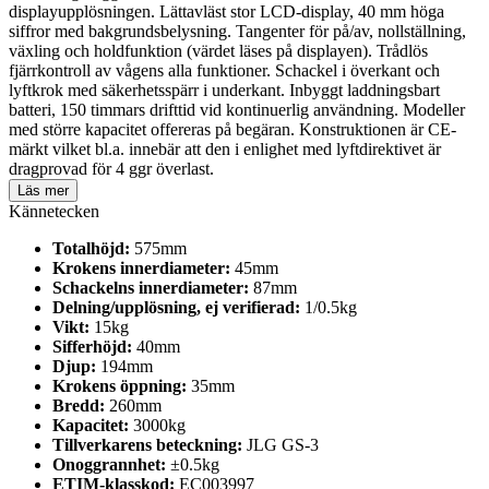
displayupplösningen. Lättavläst stor LCD-display, 40 mm höga
siffror med bakgrundsbelysning. Tangenter för på/av, nollställning,
växling och holdfunktion (värdet läses på displayen). Trådlös
fjärrkontroll av vågens alla funktioner. Schackel i överkant och
lyftkrok med säkerhetsspärr i underkant. Inbyggt laddningsbart
batteri, 150 timmars drifttid vid kontinuerlig användning. Modeller
med större kapacitet offereras på begäran. Konstruktionen är CE-
märkt vilket bl.a. innebär att den i enlighet med lyftdirektivet är
dragprovad för 4 ggr överlast.
Läs mer
Kännetecken
Totalhöjd:
575mm
Krokens innerdiameter:
45mm
Schackelns innerdiameter:
87mm
Delning/upplösning, ej verifierad:
1/0.5kg
Vikt:
15kg
Sifferhöjd:
40mm
Djup:
194mm
Krokens öppning:
35mm
Bredd:
260mm
Kapacitet:
3000kg
Tillverkarens beteckning:
JLG GS-3
Onoggrannhet:
±0.5kg
ETIM-klasskod:
EC003997