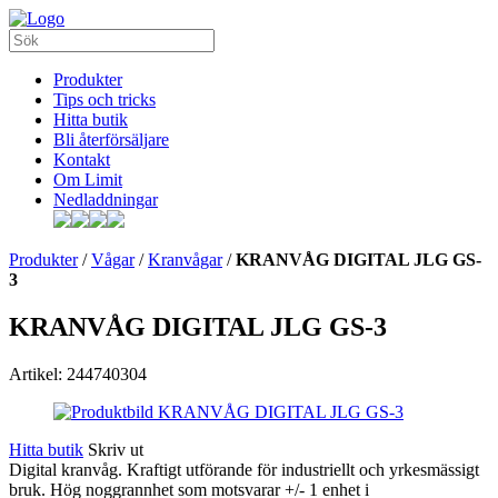
Produkter
Tips och tricks
Hitta butik
Bli återförsäljare
Kontakt
Om Limit
Nedladdningar
Produkter
/
Vågar
/
Kranvågar
/
KRANVÅG DIGITAL JLG GS-
3
KRANVÅG DIGITAL JLG GS-3
Artikel: 244740304
Hitta butik
Skriv ut
Digital kranvåg. Kraftigt utförande för industriellt och yrkesmässigt
bruk. Hög noggrannhet som motsvarar +/- 1 enhet i