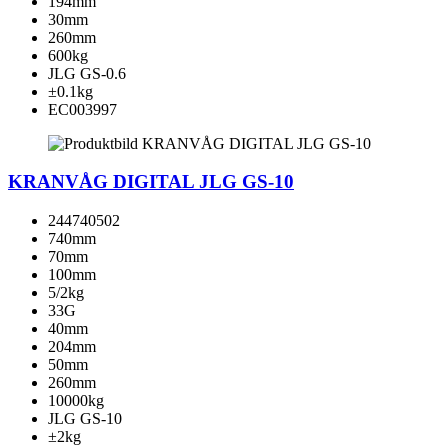
194mm
30mm
260mm
600kg
JLG GS-0.6
±0.1kg
EC003997
KRANVÅG DIGITAL JLG GS-10
244740502
740mm
70mm
100mm
5/2kg
33G
40mm
204mm
50mm
260mm
10000kg
JLG GS-10
±2kg