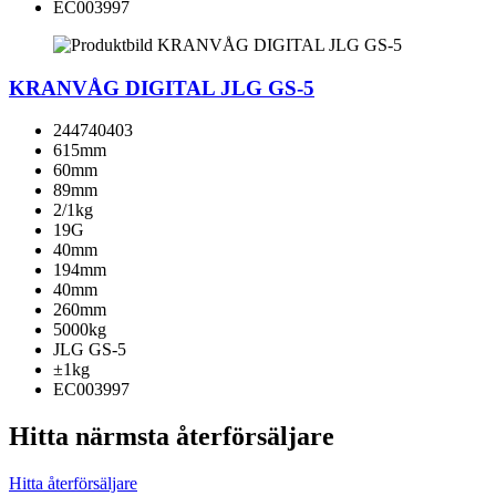
EC003997
KRANVÅG DIGITAL JLG GS-5
244740403
615mm
60mm
89mm
2/1kg
19G
40mm
194mm
40mm
260mm
5000kg
JLG GS-5
±1kg
EC003997
Hitta närmsta återförsäljare
Hitta återförsäljare