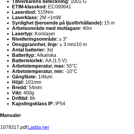
Tillverkarens beteckning:
1001-G
ETIM-klasskod:
EC000641
Laserdiod:
515Nm
Laserklass:
2M <1mW
Synlighet (beroende på ljusförhållande):
15 m
Arbetsområde med mottagare:
40m
Lasertyp:
Korslaser
Nivelleringsområde:
± 3°
Onoggrannhet, linje:
± 3 mm/10 m
Antal batterier:
3st
Batterityp:
Alkaliska
Batteristorlek:
AA (1.5 V)
Arbetstemperatur, max:
50°C
Arbetstemperatur, min:
-10°C
Gängfäste:
1/4tum
Höjd:
101mm
Bredd:
54mm
Vikt:
400g
Drifttid:
6h
Kapslingsklass IP:
IP54
Manualer
1079317.pdf
Ladda ner