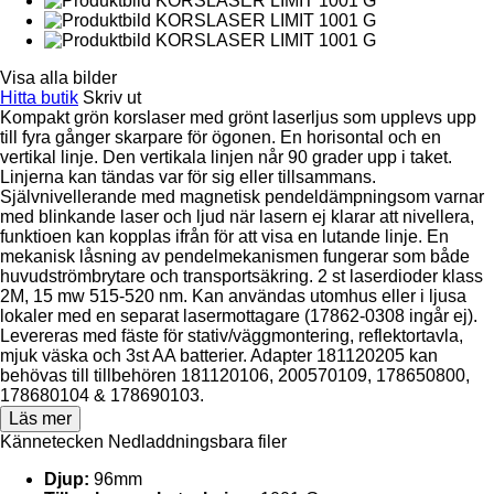
Visa alla bilder
Hitta butik
Skriv ut
Kompakt grön korslaser med grönt laserljus som upplevs upp
till fyra gånger skarpare för ögonen. En horisontal och en
vertikal linje. Den vertikala linjen når 90 grader upp i taket.
Linjerna kan tändas var för sig eller tillsammans.
Självnivellerande med magnetisk pendeldämpningsom varnar
med blinkande laser och ljud när lasern ej klarar att nivellera,
funktioen kan kopplas ifrån för att visa en lutande linje. En
mekanisk låsning av pendelmekanismen fungerar som både
huvudströmbrytare och transportsäkring. 2 st laserdioder klass
2M, 15 mw 515-520 nm. Kan användas utomhus eller i ljusa
lokaler med en separat lasermottagare (17862-0308 ingår ej).
Levereras med fäste för stativ/väggmontering, reflektortavla,
mjuk väska och 3st AA batterier. Adapter 181120205 kan
behövas till tillbehören 181120106, 200570109, 178650800,
178680104 & 178690103.
Läs mer
Kännetecken
Nedladdningsbara filer
Djup:
96mm