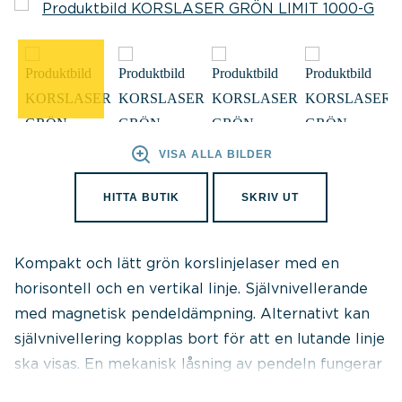
VISA ALLA BILDER
HITTA BUTIK
SKRIV UT
Kompakt och lätt grön korslinjelaser med en
horisontell och en vertikal linje. Självnivellerande
med magnetisk pendeldämpning. Alternativt kan
självnivellering kopplas bort för att en lutande linje
ska visas. En mekanisk låsning av pendeln fungerar
som både huvudströmbrytare och transportspärr.