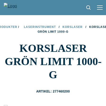
PRODUKTER
RODUKTER
/
LASERINSTRUMENT
/
KORSLASER
/
KORSLAS
GRÖN LIMIT 1000-G
TIPS OCH TRICKS
KORSLASER
HITTA BUTIK
BLI ÅTERFÖRSÄLJARE
GRÖN LIMIT 1000-
KONTAKT
G
OM LIMIT
NEDLADDNINGAR
ARTIKEL: 277460200