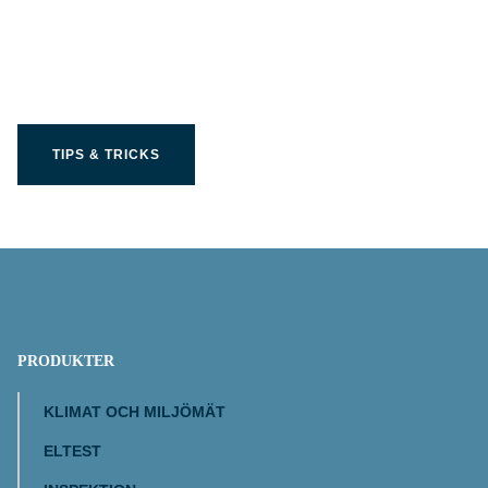
Få ut bästa möjliga av
din Limit produkt
TIPS & TRICKS
PRODUKTER
KLIMAT OCH MILJÖMÄT
ELTEST