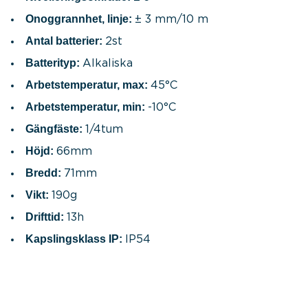
Onoggrannhet, linje:
± 3 mm/10 m
Antal batterier:
2st
Batterityp:
Alkaliska
Arbetstemperatur, max:
45°C
Arbetstemperatur, min:
-10°C
Gängfäste:
1/4tum
Höjd:
66mm
Bredd:
71mm
Vikt:
190g
Drifttid:
13h
Kapslingsklass IP:
IP54