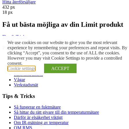
Hitta återförsäljare
432 px
18 px
Få ut bästa möjliga av din Limit produkt
Tips & Tricks
We use cookies on our website to give you the most relevant
Produkter
experience by remembering your preferences and repeat visits. By
clicking “Accept”, you consent to the use of ALL the cookies.
However you may visit Cookie Settings to provide a controlled
Klimat och Miljömät
consent.
Eltest
Cookie settings
ACCEPT
Inspektion
Laserinstrument
Vågar
Verkstadsmät
Tips & Tricks
Så fungerar en fuktmätare
Så hittar du rätt givare till din temperaturmätare
Därför är elsäkerhet viktigt
Om IR-mätning av temperatur
OM RMS