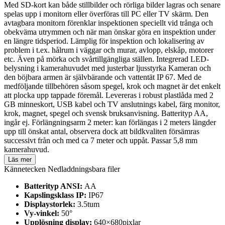
Med SD-kort kan både stillbilder och rörliga bilder lagras och senare
spelas upp i monitorn eller överföras till PC eller TV skärm. Den
avtagbara monitorn förenklar inspektionen speciellt vid trånga och
obekväma utrymmen och när man önskar göra en inspektion under
en längre tidsperiod. Lämplig för inspektion och lokalisering av
problem i t.ex. hålrum i väggar och murar, avlopp, elskåp, motorer
etc. Även på mörka och svårtillgängliga ställen. Integrerad LED-
belysning i kamerahuvudet med justerbar ljusstyrka Kameran och
den böjbara armen är självbärande och vattentät IP 67. Med de
medföljande tillbehören såsom spegel, krok och magnet är det enkelt
att plocka upp tappade föremål. Levereras i robust plastlåda med 2
GB minneskort, USB kabel och TV anslutnings kabel, färg monitor,
krok, magnet, spegel och svensk bruksanvisning. Batterityp AA,
ingår ej. Förlängningsarm 2 meter: kan förlängas i 2 meters längder
upp till önskat antal, observera dock att bildkvaliten försämras
successivt från och med ca 7 meter och uppåt. Passar 5,8 mm
kamerahuvud.
Läs mer
Kännetecken
Nedladdningsbara filer
Batterityp ANSI:
AA
Kapslingsklass IP:
IP67
Displaystorlek:
3.5tum
Vy-vinkel:
50°
Upplösning display:
640×680pixlar