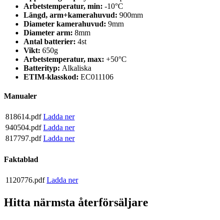
Arbetstemperatur, min:
-10°C
Längd, arm+kamerahuvud:
900mm
Diameter kamerahuvud:
9mm
Diameter arm:
8mm
Antal batterier:
4st
Vikt:
650g
Arbetstemperatur, max:
+50°C
Batterityp:
Alkaliska
ETIM-klasskod:
EC011106
Manualer
818614.pdf
Ladda ner
940504.pdf
Ladda ner
817797.pdf
Ladda ner
Faktablad
1120776.pdf
Ladda ner
Hitta närmsta återförsäljare