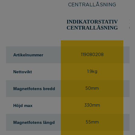
INDIKATORSTATIV
I
CENTRALLÅSNING
C
Artikelnummer
119080208
Nettovikt
1.9kg
Magnetfotens bredd
50mm
Höjd max
330mm
Magnetfotens längd
55mm