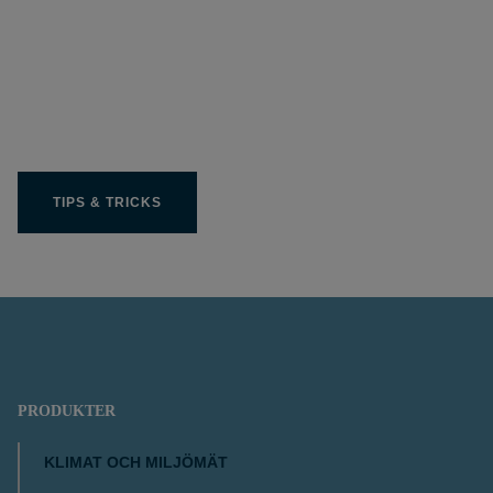
Få ut bästa möjliga av
din Limit produkt
TIPS & TRICKS
PRODUKTER
KLIMAT OCH MILJÖMÄT