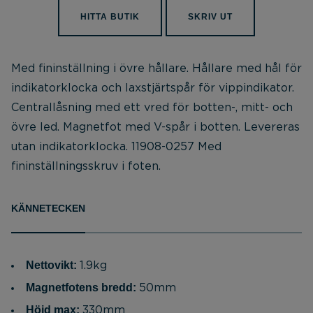
HITTA BUTIK
SKRIV UT
Med fininställning i övre hållare. Hållare med hål för
indikatorklocka och laxstjärtspår för vippindikator.
Centrallåsning med ett vred för botten-, mitt- och
övre led. Magnetfot med V-spår i botten. Levereras
utan indikatorklocka. 11908-0257 Med
fininställningsskruv i foten.
KÄNNETECKEN
Nettovikt:
1.9kg
Magnetfotens bredd:
50mm
Höjd max:
330mm