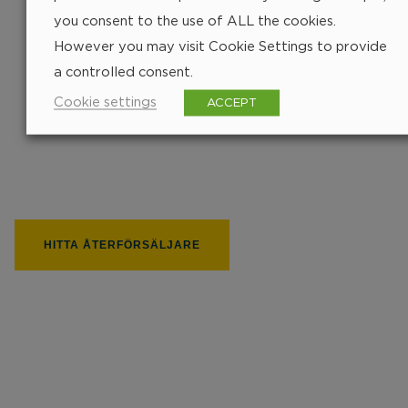
you consent to the use of ALL the cookies.
However you may visit Cookie Settings to provide
a controlled consent.
Cookie settings
ACCEPT
Hitta närmsta
återförsäljare
252 px
HITTA ÅTERFÖRSÄLJARE
236 px