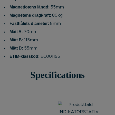
Magnetfotens längd:
55mm
Magnetens dragkraft:
80kg
Fästhålets diameter:
8mm
Mått A:
70mm
Mått B:
115mm
Mått D:
55mm
ETIM-klasskod:
EC001195
Specifications