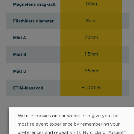
Magnetens dragkraft
80kg
Fästhålets diameter
8mm
Mått A
70mm
Mått B
115mm
Mått D
55mm
ETIM-klasskod
EC001195
We use cookies on our website to give you the
most relevant experience by remembering your
preferences and repeat visits. By clicking “Accept”,