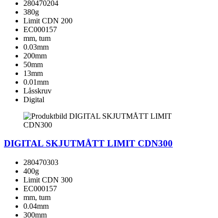
280470204
380g
Limit CDN 200
EC000157
mm, tum
0.03mm
200mm
50mm
13mm
0.01mm
Låsskruv
Digital
DIGITAL SKJUTMÅTT LIMIT CDN300
280470303
400g
Limit CDN 300
EC000157
mm, tum
0.04mm
300mm