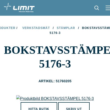
PRODUKTER
ODUKTER
/
VERKSTADSMÄT
/
STÄMPLAR
/
BOKSTAVSSTÄM
5176-3
TIPS OCH TRICKS
BOKSTAVSSTÄMP
HITTA BUTIK
BLI ÅTERFÖRSÄLJARE
5176-3
KONTAKT
OM LIMIT
ARTIKEL: 51760205
NEDLADDNINGAR
HITTA BUTIK
SKRIV UT