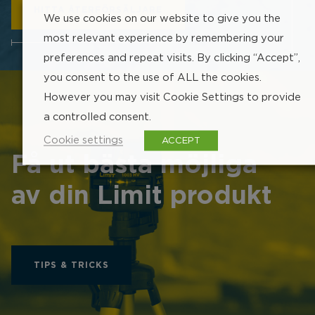
HITTA ÅTERFÖRSÄLJARE
We use cookies on our website to give you the
most relevant experience by remembering your
preferences and repeat visits. By clicking “Accept”,
247 px
you consent to the use of ALL the cookies.
However you may visit Cookie Settings to provide
a controlled consent.
Cookie settings
ACCEPT
Få ut bästa möjliga
av din Limit produkt
TIPS & TRICKS