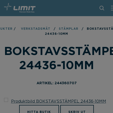
PRODUKTER
DUKTER
/
VERKSTADSMÄT
/
STÄMPLAR
/
BOKSTAVSST
24436-10MM
TIPS OCH TRICKS
BOKSTAVSSTÄMP
HITTA BUTIK
BLI ÅTERFÖRSÄLJARE
24436-10MM
KONTAKT
OM LIMIT
ARTIKEL: 244360707
NEDLADDNINGAR
HITTA BUTIK
SKRIV UT