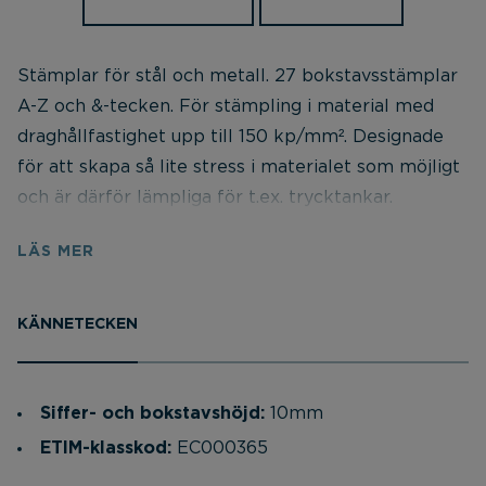
Stämplar för stål och metall. 27 bokstavsstämplar
A-Z och &-tecken. För stämpling i material med
draghållfastighet upp till 150 kp/mm². Designade
för att skapa så lite stress i materialet som möjligt
och är därför lämpliga för t.ex. trycktankar.
Tillverkade i härdat verktygsstål och packade i
LÄS MER
plastlåda. Låg stresspåverkan på materialet genom
punktstämpling. Eliminerad brottanvisningsrisk
enligt ASME-Standard. Symboler enligt DIN 1451
KÄNNETECKEN
(mellan). Härdade i gravyrsidan enligt 58-61 HRC.
Varje stämpel märkt med: Symbol, symbolstorlek
och internationell ögonskydds-symbol. Levereras i
Siffer- och bokstavshöjd:
10mm
en stark slagtålig plastlåda. Lösa stämplar går att
ETIM-klasskod:
EC000365
köpa mixat, dock minst 5st / order.