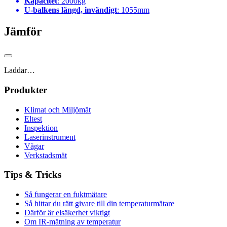
Kapacitet
: 2000kg
U-balkens längd, invändigt
: 1055mm
Jämför
Laddar…
Produkter
Klimat och Miljömät
Eltest
Inspektion
Laserinstrument
Vågar
Verkstadsmät
Tips & Tricks
Så fungerar en fuktmätare
Så hittar du rätt givare till din temperaturmätare
Därför är elsäkerhet viktigt
Om IR-mätning av temperatur