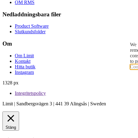
OM RMS
Nedladdningsbara filer
Product Software
Slutkundsfolder
Om
We u
reme
con
Om Limit
to p
Kontakt
Cook
Hitta butik
Instagram
1328 px
Integritetspolicy
Limit | Sandbergsvägen 3 | 441 39 Alingsås | Sweden
Stäng