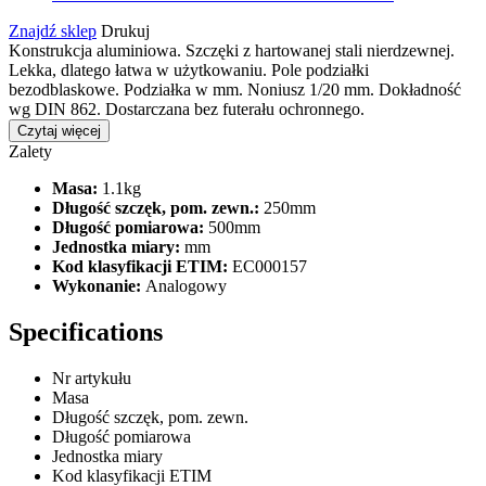
Znajdź sklep
Drukuj
Konstrukcja aluminiowa. Szczęki z hartowanej stali nierdzewnej.
Lekka, dlatego łatwa w użytkowaniu. Pole podziałki
bezodblaskowe. Podziałka w mm. Noniusz 1/20 mm. Dokładność
wg DIN 862. Dostarczana bez futerału ochronnego.
Czytaj więcej
Zalety
Masa:
1.1kg
Długość szczęk, pom. zewn.:
250mm
Długość pomiarowa:
500mm
Jednostka miary:
mm
Kod klasyfikacji ETIM:
EC000157
Wykonanie:
Analogowy
Specifications
Nr artykułu
Masa
Długość szczęk, pom. zewn.
Długość pomiarowa
Jednostka miary
Kod klasyfikacji ETIM