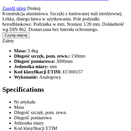
Znajdź sklep
Drukuj
Konstrukcja aluminiowa. Szczęki z hartowanej stali nierdzewnej.
Lekka, dlatego łatwa w użytkowaniu. Pole podziałki
bezodblaskowe. Podziałka w mm. Noniusz 1/20 mm. Dokładność
wg DIN 862. Dostarczana bez futerału ochronnego.
Czytaj więcej
Zalety
Masa:
3.4kg
Długość szczęk, pom. zewn.:
150mm
Długość pomiarowa:
3000mm
Jednostka miary:
mm
Kod klasyfikacji ETIM:
EC000157
Wykonanie:
Analogowy
Specifications
Nr artykułu
Masa
Długość szczęk, pom. zewn.
Długość pomiarowa
Jednostka miary
Kod klasyfikacji ETIM