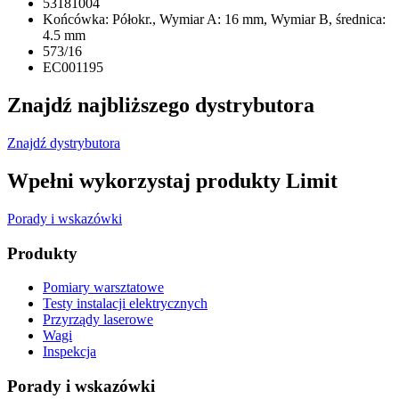
53181004
Końcówka: Półokr., Wymiar A: 16 mm, Wymiar B, średnica:
4.5 mm
573/16
EC001195
Znajdź najbliższego dystrybutora
Znajdź dystrybutora
Wpełni wykorzystaj produkty Limit
Porady i wskazówki
Produkty
Pomiary warsztatowe
Testy instalacji elektrycznych
Przyrządy laserowe
Wagi
Inspekcja
Porady i wskazówki