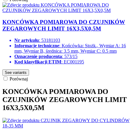
KONCÓWKA POMIAROWA DO CZUJNIKÓW
ZEGAROWYCH LIMIT 16X3,5X0,5M
Nr artykułu
: 53181103
Informacje techniczne
: Końcówka: Stożk., Wymiar A: 16
mm, Wymiar B, średnica: 3.5 mm, Wymiar C: 0.5 mm
Oznaczenie producenta
: 573/15
Kod klasyfikacji ETIM
: EC001195
See variants
Porównaj
KONCÓWKA POMIAROWA DO
CZUJNIKÓW ZEGAROWYCH LIMIT
16X3,5X0,5M