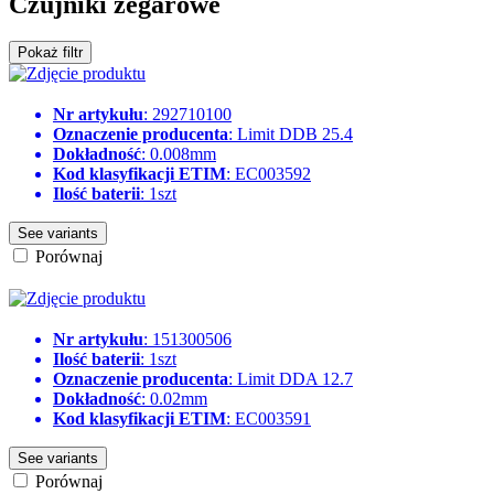
Czujniki zegarowe
Pokaż filtr
Nr artykułu
: 292710100
Oznaczenie producenta
: Limit DDB 25.4
Dokładność
: 0.008mm
Kod klasyfikacji ETIM
: EC003592
Ilość baterii
: 1szt
See variants
Porównaj
Nr artykułu
: 151300506
Ilość baterii
: 1szt
Oznaczenie producenta
: Limit DDA 12.7
Dokładność
: 0.02mm
Kod klasyfikacji ETIM
: EC003591
See variants
Porównaj