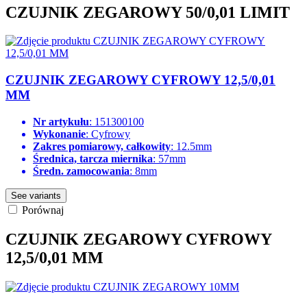
CZUJNIK ZEGAROWY 50/0,01 LIMIT
CZUJNIK ZEGAROWY CYFROWY 12,5/0,01
MM
Nr artykułu
: 151300100
Wykonanie
: Cyfrowy
Zakres pomiarowy, całkowity
: 12.5mm
Średnica, tarcza miernika
: 57mm
Średn. zamocowania
: 8mm
See variants
Porównaj
CZUJNIK ZEGAROWY CYFROWY
12,5/0,01 MM