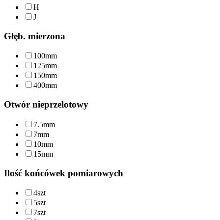
H
J
Głęb. mierzona
100mm
125mm
150mm
400mm
Otwór nieprzelotowy
7.5mm
7mm
10mm
15mm
Ilość końcówek pomiarowych
4szt
5szt
7szt