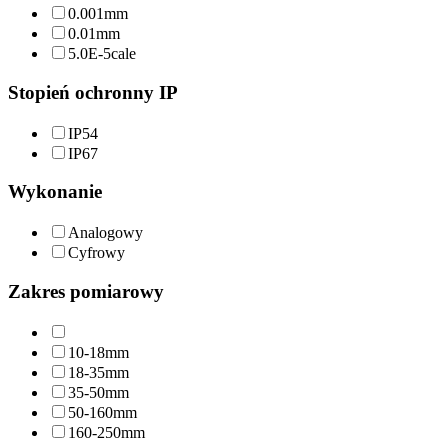
0.001mm
0.01mm
5.0E-5cale
Stopień ochronny IP
IP54
IP67
Wykonanie
Analogowy
Cyfrowy
Zakres pomiarowy
10-18mm
18-35mm
35-50mm
50-160mm
160-250mm