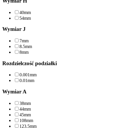
Wymiar H
40mm
54mm
Wymiar J
7mm
8.5mm
8mm
Rozdzielczość podziałki
0.001mm
0.01mm
Wymiar A
38mm
44mm
45mm
108mm
123.5mm