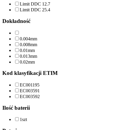
Limit DDC 12.7
Limit DDC 25.4
Dokładność
0.004mm
0.008mm
0.01mm
0.013mm
0.02mm
Kod klasyfikacji ETIM
EC001195
EC003591
EC003592
Ilość baterii
1szt