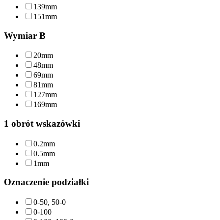
139mm
151mm
Wymiar B
20mm
48mm
69mm
81mm
127mm
169mm
1 obrót wskazówki
0.2mm
0.5mm
1mm
Oznaczenie podziałki
0-50, 50-0
0-100