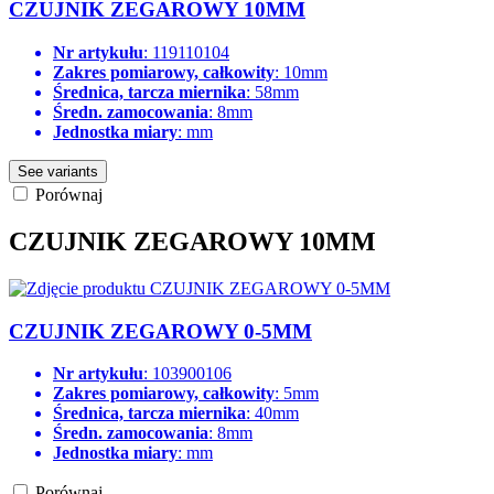
CZUJNIK ZEGAROWY 10MM
Nr artykułu
: 119110104
Zakres pomiarowy, całkowity
: 10mm
Średnica, tarcza miernika
: 58mm
Średn. zamocowania
: 8mm
Jednostka miary
: mm
See variants
Porównaj
CZUJNIK ZEGAROWY 10MM
CZUJNIK ZEGAROWY 0-5MM
Nr artykułu
: 103900106
Zakres pomiarowy, całkowity
: 5mm
Średnica, tarcza miernika
: 40mm
Średn. zamocowania
: 8mm
Jednostka miary
: mm
Porównaj