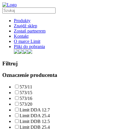
Produkty
Znajdź sklep
Zostań partnerem
Kontakt
O marce Limit
Pliki do pobrania
Filtruj
Oznaczenie producenta
573/11
573/15
573/16
573/20
Limit DDA 12.7
Limit DDA 25.4
Limit DDB 12.5
Limit DDB 25.4