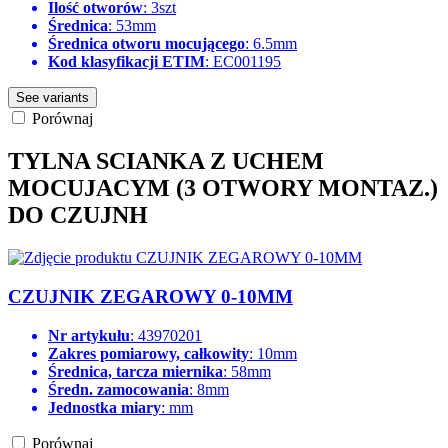
Ilość otworów
: 3szt
Średnica
: 53mm
Średnica otworu mocującego
: 6.5mm
Kod klasyfikacji ETIM
: EC001195
See variants
Porównaj
TYLNA SCIANKA Z UCHEM
MOCUJACYM (3 OTWORY MONTAZ.)
DO CZUJNH
CZUJNIK ZEGAROWY 0-10MM
Nr artykułu
: 43970201
Zakres pomiarowy, całkowity
: 10mm
Średnica, tarcza miernika
: 58mm
Średn. zamocowania
: 8mm
Jednostka miary
: mm
Porównaj