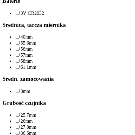
Baterie
3V CR2032
Średnica, tarcza miernika
40mm
55.6mm
56mm
57mm
58mm
61.1mm
Średn. zamocowania
8mm
Grubość czujnika
25.7mm
26mm
27.8mm
36.6mm