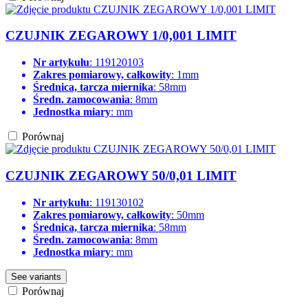
CZUJNIK ZEGAROWY 1/0,001 LIMIT
Nr artykułu
: 119120103
Zakres pomiarowy, całkowity
: 1mm
Średnica, tarcza miernika
: 58mm
Średn. zamocowania
: 8mm
Jednostka miary
: mm
Porównaj
CZUJNIK ZEGAROWY 50/0,01 LIMIT
Nr artykułu
: 119130102
Zakres pomiarowy, całkowity
: 50mm
Średnica, tarcza miernika
: 58mm
Średn. zamocowania
: 8mm
Jednostka miary
: mm
See variants
Porównaj