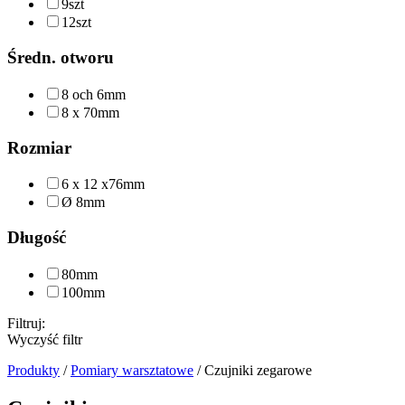
9szt
12szt
Średn. otworu
8 och 6mm
8 x 70mm
Rozmiar
6 x 12 x76mm
Ø 8mm
Długość
80mm
100mm
Filtruj:
Wyczyść filtr
Produkty
/
Pomiary warsztatowe
/
Czujniki zegarowe