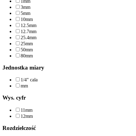
1mm
3mm
5mm
10mm
12.5mm
12.7mm
25.4mm
25mm
50mm
80mm
Jednostka miary
1/4" cala
mm
Wys. cyfr
11mm
12mm
Rozdzielczość