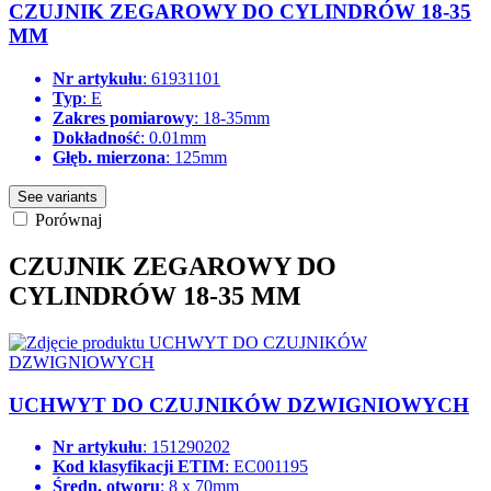
CZUJNIK ZEGAROWY DO CYLINDRÓW 18-35
MM
Nr artykułu
: 61931101
Typ
: E
Zakres pomiarowy
: 18-35mm
Dokładność
: 0.01mm
Głęb. mierzona
: 125mm
See variants
Porównaj
CZUJNIK ZEGAROWY DO
CYLINDRÓW 18-35 MM
UCHWYT DO CZUJNIKÓW DZWIGNIOWYCH
Nr artykułu
: 151290202
Kod klasyfikacji ETIM
: EC001195
Średn. otworu
: 8 x 70mm