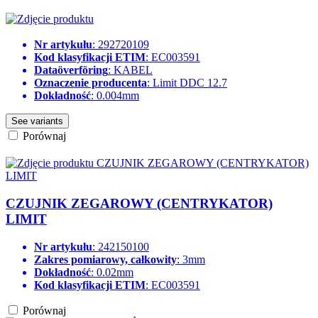
Nr artykułu
: 292720109
Kod klasyfikacji ETIM
: EC003591
Dataöverföring
: KABEL
Oznaczenie producenta
: Limit DDC 12.7
Dokładność
: 0.004mm
See variants
Porównaj
CZUJNIK ZEGAROWY (CENTRYKATOR)
LIMIT
Nr artykułu
: 242150100
Zakres pomiarowy, całkowity
: 3mm
Dokładność
: 0.02mm
Kod klasyfikacji ETIM
: EC003591
Porównaj