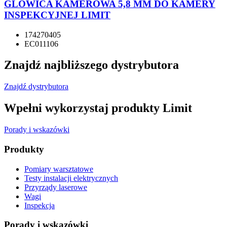
GLOWICA KAMEROWA 5,8 MM DO KAMERY
INSPEKCYJNEJ LIMIT
174270405
EC011106
Znajdź najbliższego dystrybutora
Znajdź dystrybutora
Wpełni wykorzystaj produkty Limit
Porady i wskazówki
Produkty
Pomiary warsztatowe
Testy instalacji elektrycznych
Przyrządy laserowe
Wagi
Inspekcja
Porady i wskazówki