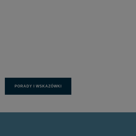
Wpełni wykorzystaj
produkty Limit
PORADY I WSKAZÓWKI