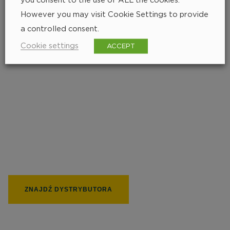
However you may visit Cookie Settings to provide
a controlled consent.
Cookie settings
ACCEPT
Znajdź najbliższego
dystrybutora
252 px
ZNAJDŹ DYSTRYBUTORA
235 px