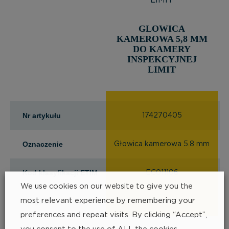
GLOWICA
KAMEROWA 5,8 MM
DO KAMERY
INSPEKCYJNEJ
LIMIT
Nr artykułu
174270405
Oznaczenie
Głowica kamerowa 5.8 mm
Kod klasyfikacji ETIM
EC011106
We use cookies on our website to give you the
most relevant experience by remembering your
Długość
0.9m
preferences and repeat visits. By clicking “Accept”,
you consent to the use of ALL the cookies.