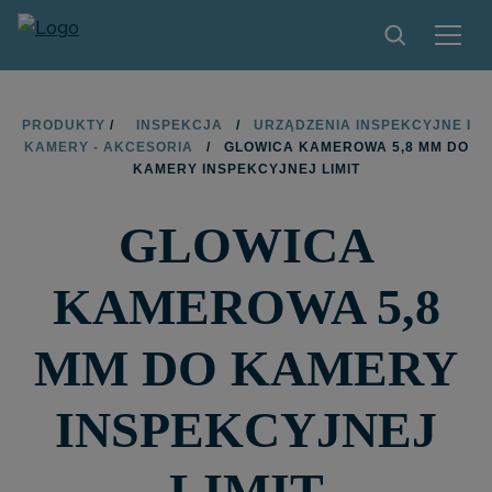
PRODUKTY
PRODUKTY
/
INSPEKCJA
/
URZĄDZENIA INSPEKCYJNE I
KAMERY - AKCESORIA
/
GLOWICA KAMEROWA 5,8 MM DO
ZNAJDŹ SKLEP
KAMERY INSPEKCYJNEJ LIMIT
ZOSTAŃ PARTNEREM
GLOWICA
KONTAKT
KAMEROWA 5,8
O MARCE LIMIT
MM DO KAMERY
PLIKI DO POBRANIA
INSPEKCYJNEJ
LIMIT