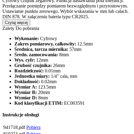
Cyfrowy czujnik zegarowy. Funkcja nastawiania pola tolerancji.
Przełączanie pomiędzy pomiarem bezwzględnym i przyrostowym.
Ustawianie punktu zerowego. Wybór wskazania w mm lub calach.
DIN 878. W załączeniu bateria typu CR2025.
Czytaj więcej
Zalety
Do pobrania
Wykonanie:
Cyfrowy
Zakres pomiarowy, całkowity:
12.5mm
Średnica, tarcza miernika:
57mm
Średn. zamocowania:
8mm
Wys. cyfr:
12mm
Grubość czujnika:
26mm
Rozdzielczość:
0.01mm
Jednostka miary:
1/4" cala, mm
Dokładność:
0.02mm
Wymiar A:
123.5mm
Wymiar B:
20mm
Wymiar D:
8mm
Kod klasyfikacji ETIM:
EC003591
Instrukcje obsługi
941718.pdf
Pobierz
819274.pdf
Pobierz