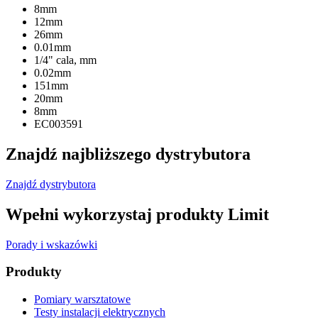
8mm
12mm
26mm
0.01mm
1/4" cala, mm
0.02mm
151mm
20mm
8mm
EC003591
Znajdź najbliższego dystrybutora
Znajdź dystrybutora
Wpełni wykorzystaj produkty Limit
Porady i wskazówki
Produkty
Pomiary warsztatowe
Testy instalacji elektrycznych