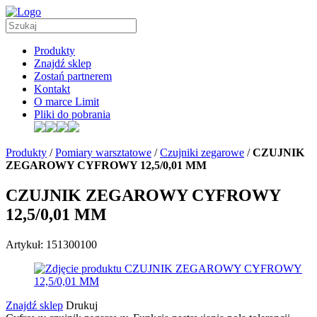
Produkty
Znajdź sklep
Zostań partnerem
Kontakt
O marce Limit
Pliki do pobrania
Produkty
/
Pomiary warsztatowe
/
Czujniki zegarowe
/
CZUJNIK
ZEGAROWY CYFROWY 12,5/0,01 MM
CZUJNIK ZEGAROWY CYFROWY
12,5/0,01 MM
Artykuł: 151300100
Znajdź sklep
Drukuj