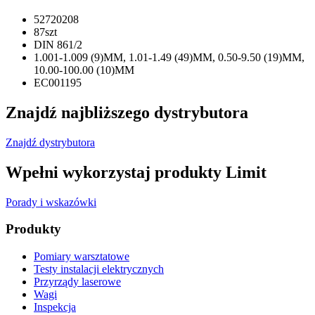
52720208
87szt
DIN 861/2
1.001-1.009 (9)MM, 1.01-1.49 (49)MM, 0.50-9.50 (19)MM,
10.00-100.00 (10)MM
EC001195
Znajdź najbliższego dystrybutora
Znajdź dystrybutora
Wpełni wykorzystaj produkty Limit
Porady i wskazówki
Produkty
Pomiary warsztatowe
Testy instalacji elektrycznych
Przyrządy laserowe
Wagi
Inspekcja