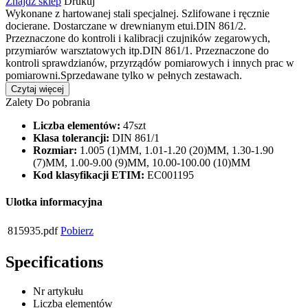
Znajdź sklep
Drukuj
Wykonane z hartowanej stali specjalnej. Szlifowane i ręcznie
docierane. Dostarczane w drewnianym etui.DIN 861/2.
Przeznaczone do kontroli i kalibracji czujników zegarowych,
przymiarów warsztatowych itp.DIN 861/1. Przeznaczone do
kontroli sprawdzianów, przyrządów pomiarowych i innych prac w
pomiarowni.Sprzedawane tylko w pełnych zestawach.
Czytaj więcej
Zalety
Do pobrania
Liczba elementów:
47szt
Klasa tolerancji:
DIN 861/1
Rozmiar:
1.005 (1)MM, 1.01-1.20 (20)MM, 1.30-1.90
(7)MM, 1.00-9.00 (9)MM, 10.00-100.00 (10)MM
Kod klasyfikacji ETIM:
EC001195
Ulotka informacyjna
815935.pdf
Pobierz
Specifications
Nr artykułu
Liczba elementów