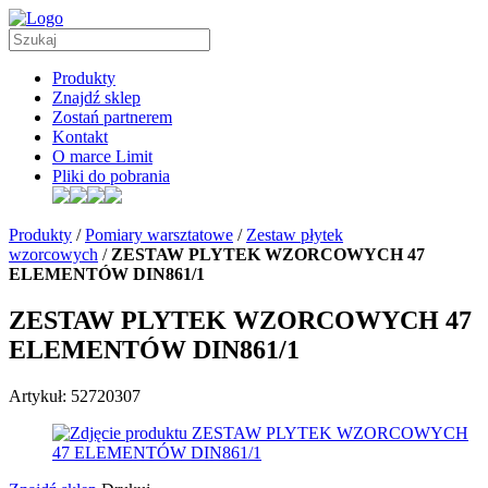
Produkty
Znajdź sklep
Zostań partnerem
Kontakt
O marce Limit
Pliki do pobrania
Produkty
/
Pomiary warsztatowe
/
Zestaw płytek
wzorcowych
/
ZESTAW PLYTEK WZORCOWYCH 47
ELEMENTÓW DIN861/1
ZESTAW PLYTEK WZORCOWYCH 47
ELEMENTÓW DIN861/1
Artykuł: 52720307