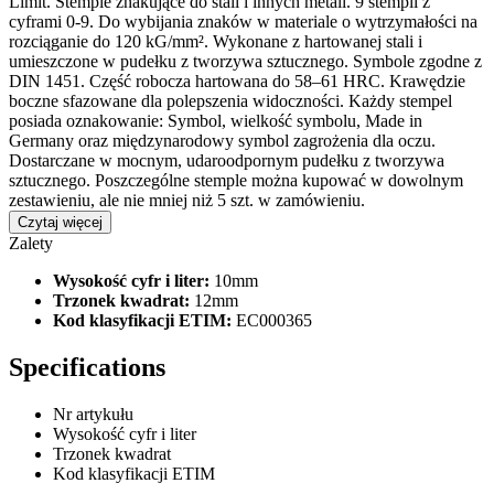
Limit. Stemple znakujące do stali i innych metali. 9 stempli z
cyframi 0-9. Do wybijania znaków w materiale o wytrzymałości na
rozciąganie do 120 kG/mm². Wykonane z hartowanej stali i
umieszczone w pudełku z tworzywa sztucznego. Symbole zgodne z
DIN 1451. Część robocza hartowana do 58–61 HRC. Krawędzie
boczne sfazowane dla polepszenia widoczności. Każdy stempel
posiada oznakowanie: Symbol, wielkość symbolu, Made in
Germany oraz międzynarodowy symbol zagrożenia dla oczu.
Dostarczane w mocnym, udaroodpornym pudełku z tworzywa
sztucznego. Poszczególne stemple można kupować w dowolnym
zestawieniu, ale nie mniej niż 5 szt. w zamówieniu.
Czytaj więcej
Zalety
Wysokość cyfr i liter:
10mm
Trzonek kwadrat:
12mm
Kod klasyfikacji ETIM:
EC000365
Specifications
Nr artykułu
Wysokość cyfr i liter
Trzonek kwadrat
Kod klasyfikacji ETIM