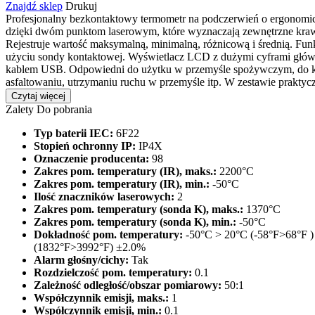
Znajdź sklep
Drukuj
Profesjonalny bezkontaktowy termometr na podczerwień o ergonomic
dzięki dwóm punktom laserowym, które wyznaczają zewnętrzne krawę
Rejestruje wartość maksymalną, minimalną, różnicową i średnią. Fun
użyciu sondy kontaktowej. Wyświetlacz LCD z dużymi cyframi główn
kablem USB. Odpowiedni do użytku w przemyśle spożywczym, do ko
asfaltowaniu, utrzymaniu ruchu w przemyśle itp. W zestawie praktycz
Czytaj więcej
Zalety
Do pobrania
Typ baterii IEC:
6F22
Stopień ochronny IP:
IP4X
Oznaczenie producenta:
98
Zakres pom. temperatury (IR), maks.:
2200°C
Zakres pom. temperatury (IR), min.:
-50°C
Ilość znaczników laserowych:
2
Zakres pom. temperatury (sonda K), maks.:
1370°C
Zakres pom. temperatury (sonda K), min.:
-50°C
Dokładność pom. temperatury:
-50°C > 20°C (-58°F>68°F )
(1832°F>3992°F) ±2.0%
Alarm głośny/cichy:
Tak
Rozdzielczość pom. temperatury:
0.1
Zależność odległość/obszar pomiarowy:
50:1
Współczynnik emisji, maks.:
1
Współczynnik emisji, min.:
0.1