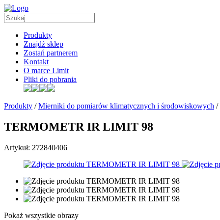
Produkty
Znajdź sklep
Zostań partnerem
Kontakt
O marce Limit
Pliki do pobrania
Produkty
/
Mierniki do pomiarów klimatycznych i środowiskowych
/
TERMOMETR IR LIMIT 98
Artykuł: 272840406
Pokaż wszystkie obrazy