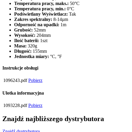
Temperatura pracy, maks.:
50°C
Temperatura pracy, min.:
0°C
Podświetlany Wyświetlacz:
Tak
Zakres spektralny:
8-14µm
Odporność na upadki:
1m
Grubość:
52mm
Wysokość:
204mm
Ilość baterii:
1szt
Masa:
320g
Długość:
155mm
Jednostka miary:
°C, °F
Instrukcje obsługi
1096243.pdf
Pobierz
Ulotka informacyjna
1093228.pdf
Pobierz
Znajdź najbliższego dystrybutora
Znajdź dystrybutora