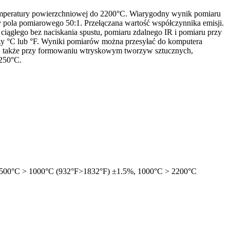
temperatury powierzchniowej do 2200°C. Wiarygodny wynik pomiaru
pola pomiarowego 50:1. Przełączana wartość współczynnika emisji.
ciągłego bez naciskania spustu, pomiaru zdalnego IR i pomiaru przy
zy °C lub °F. Wyniki pomiarów można przesyłać do komputera
, także przy formowaniu wtryskowym tworzyw sztucznych,
-250°C.
), 500°C > 1000°C (932°F>1832°F) ±1.5%, 1000°C > 2200°C