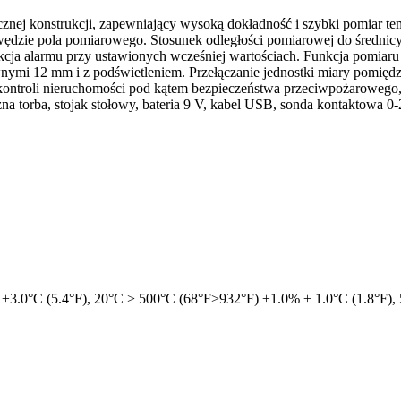
znej konstrukcji, zapewniający wysoką dokładność i szybki pomiar 
dzie pola pomiarowego. Stosunek odległości pomiarowej do średnicy 
kcja alarmu przy ustawionych wcześniej wartościach. Funkcja pomiaru 
ymi 12 mm i z podświetleniem. Przełączanie jednostki miary pomięd
ntroli nieruchomości pod kątem bezpieczeństwa przeciwpożarowego
na torba, stojak stołowy, bateria 9 V, kabel USB, sonda kontaktowa 0
 ±3.0°C (5.4°F), 20°C > 500°C (68°F>932°F) ±1.0% ± 1.0°C (1.8°F