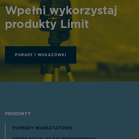
Wpełni wykorzystaj
produkty Limit
PORADY I WSKAZÓWKI
PRODUKTY
POMIARY WARSZTATOWE