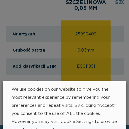
SZCZELINOWA
SZC
0,05 MM
0
Nr artykułu
25990409
2
Grubość ostrza
0.05mm
Kod klasyfikacji ETIM
EC011851
E
Dokładność
±0.004mm
±
We use cookies on our website to give you the
most relevant experience by remembering your
preferences and repeat visits. By clicking “Accept”,
you consent to the use of ALL the cookies.
However you may visit Cookie Settings to provide