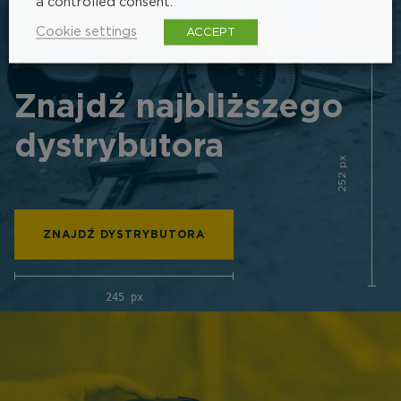
a controlled consent.
Cookie settings
ACCEPT
Znajdź najbliższego
dystrybutora
252 px
ZNAJDŹ DYSTRYBUTORA
245 px