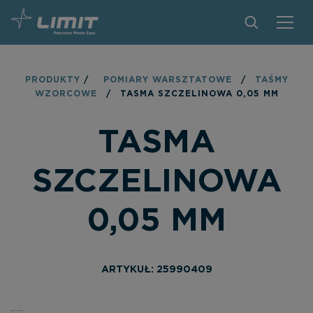
PRODUKTY
PRODUKTY
/
POMIARY WARSZTATOWE
/
TAŚMY
WZORCOWE
/
TASMA SZCZELINOWA 0,05 MM
ZNAJDŹ SKLEP
TASMA
ZOSTAŃ PARTNEREM
KONTAKT
SZCZELINOWA
O MARCE LIMIT
0,05 MM
PLIKI DO POBRANIA
ARTYKUŁ: 25990409