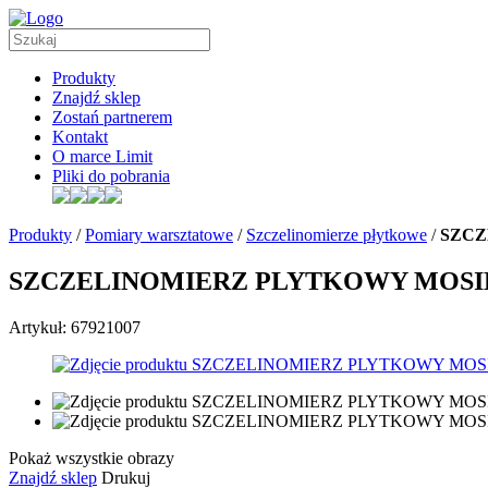
Produkty
Znajdź sklep
Zostań partnerem
Kontakt
O marce Limit
Pliki do pobrania
Produkty
/
Pomiary warsztatowe
/
Szczelinomierze płytkowe
/
SZCZ
SZCZELINOMIERZ PLYTKOWY MOSIEZN
Artykuł: 67921007
Pokaż wszystkie obrazy
Znajdź sklep
Drukuj