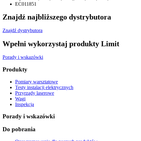
EC011851
Znajdź najbliższego dystrybutora
Znajdź dystrybutora
Wpełni wykorzystaj produkty Limit
Porady i wskazówki
Produkty
Pomiary warsztatowe
Testy instalacji elektrycznych
Przyrządy laserowe
Wagi
Inspekcja
Porady i wskazówki
Do pobrania