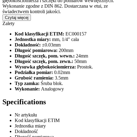
głębokościomierza i szczęki do pomiarów wewnętrznych.
Wykonanie zgodne z DIN 862. Dostarczana w etui, ze
świadectwem kontroli jakości.
Czytaj więcej
Zalety
Kod klasyfikacji ETIM:
EC000157
Jednostka miary:
mm, 1/4" cala
Dokładność:
±0.03mm
Długość pomiarowa:
200mm
Długość szczęk, pom. wewn.:
24mm
Długość szczęk, pom. zewn.:
50mm
Wysuwka głębokościomierza:
Prostok.
Podziałka pomiar:
0.02mm
Grubość ramienia:
3.5mm
Typ zamka:
Śruba blok.
Wykonanie:
Analogowy
Specifications
Nr artykułu
Kod klasyfikacji ETIM
Jednostka miary
Dokładność
Długość pomiarowa