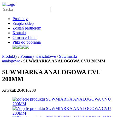
Produkty
Znajdź sklep
Zostań partnerem
Kontakt
O marce Limit
Pliki do pobrania
Produkty
/
Pomiary warsztatowe
/
Suwmiarki
analogowe
/
SUWMIARKA ANALOGOWA CVU 200MM
SUWMIARKA ANALOGOWA CVU
200MM
Artykuł: 264010208