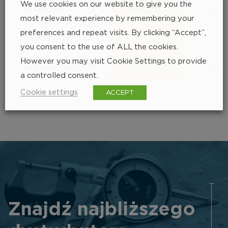
We use cookies on our website to give you the
Nr artykułu
244330403
24433
most relevant experience by remembering your
preferences and repeat visits. By clicking “Accept”,
Wysokość cyfr i liter
5mm
10
you consent to the use of ALL the cookies.
However you may visit Cookie Settings to provide
Kod klasyfikacji ETIM
EC000365
EC000
a controlled consent.
Cookie settings
ACCEPT
Znajdź najbliższego