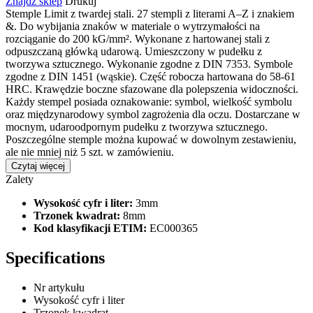
Znajdź sklep
Drukuj
Stemple Limit z twardej stali. 27 stempli z literami A–Z i znakiem
&. Do wybijania znaków w materiale o wytrzymałości na
rozciąganie do 200 kG/mm². Wykonane z hartowanej stali z
odpuszczaną główką udarową. Umieszczony w pudełku z
tworzywa sztucznego. Wykonanie zgodne z DIN 7353. Symbole
zgodne z DIN 1451 (wąskie). Część robocza hartowana do 58-61
HRC. Krawędzie boczne sfazowane dla polepszenia widoczności.
Każdy stempel posiada oznakowanie: symbol, wielkość symbolu
oraz międzynarodowy symbol zagrożenia dla oczu. Dostarczane w
mocnym, udaroodpornym pudełku z tworzywa sztucznego.
Poszczególne stemple można kupować w dowolnym zestawieniu,
ale nie mniej niż 5 szt. w zamówieniu.
Czytaj więcej
Zalety
Wysokość cyfr i liter:
3mm
Trzonek kwadrat:
8mm
Kod klasyfikacji ETIM:
EC000365
Specifications
Nr artykułu
Wysokość cyfr i liter
Trzonek kwadrat