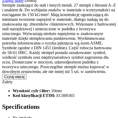
Znajdź sklep
Drukuj
Stemple znakujące do stali i innych metali. 27 stempli z literami A–Z
i znakiem &. Do wybijania znaków w materiale o wytrzymałości na
rozciąganie do 150 kG/mm². Mają konstrukcję ograniczającą do
minimum tworzenie naprężeń w materiale, dlatego nadają się do
znakowania np. zbiorników ciśnieniowych. Wykonane z hartowanej
stali narzędziowej i umieszczone w pudełku z tworzywa
sztucznego. Wytwarzają nieduże naprężenia w znakowanym
materiale dzięki stemplowaniu punktowemu. Wyeliminowana
potrzeba informowania o ryzyku pęknięcia wg norm ASME.
Symbole zgodne z DIN 1451 (średnie). Część robocza hartowana
do 58-61 HRC. Każdy stempel posiada oznakowanie: symbol,
wielkość symbolu oraz międzynarodowy symbol zagrożenia dla
oczu. Dostarczane w mocnym, udaroodpornym pudełku z
tworzywa sztucznego. Poszczególne stemple można kupować w
dowolnym zestawieniu, ale nie mniej niż 5 szt. w zamówieniu.
Czytaj więcej
Zalety
Wysokość cyfr i liter:
10mm
Kod klasyfikacji ETIM:
EC000365
Specifications
Nr artykułu