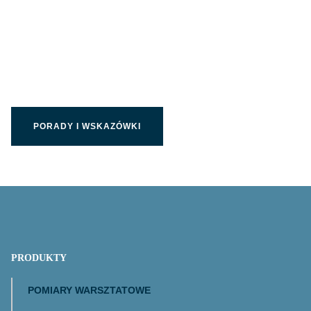
Wpełni wykorzystaj
produkty Limit
PORADY I WSKAZÓWKI
PRODUKTY
POMIARY WARSZTATOWE