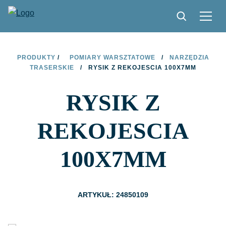
PRODUKTY
PRODUKTY
/
POMIARY WARSZTATOWE
/
NARZĘDZIA
TRASERSKIE
/
RYSIK Z REKOJESCIA 100X7MM
ZNAJDŹ SKLEP
RYSIK Z
ZOSTAŃ PARTNEREM
KONTAKT
REKOJESCIA
O MARCE LIMIT
100X7MM
PLIKI DO POBRANIA
ARTYKUŁ: 24850109