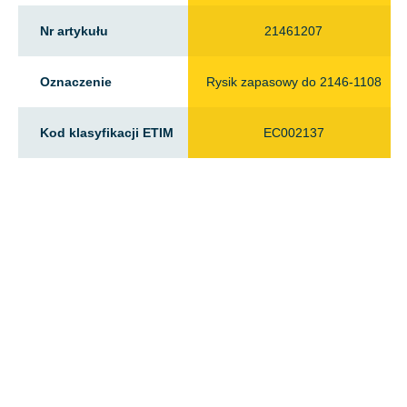
Nr artykułu
21461207
Oznaczenie
Rysik zapasowy do 2146-1108
Kod klasyfikacji ETIM
EC002137
Znajdź najbliższego