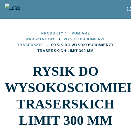
PRODUKTY
PRODUKTY
/
POMIARY
WARSZTATOWE
/
WYSOKOŚCIOMIERZE
ZNAJDŹ SKLEP
TRASERSKIE
/
RYSIK DO WYSOKOSCIOMIERZY
TRASERSKICH LIMIT 300 MM
ZOSTAŃ PARTNEREM
RYSIK DO
KONTAKT
O MARCE LIMIT
WYSOKOSCIOMIE
PLIKI DO POBRANIA
TRASERSKICH
LIMIT 300 MM