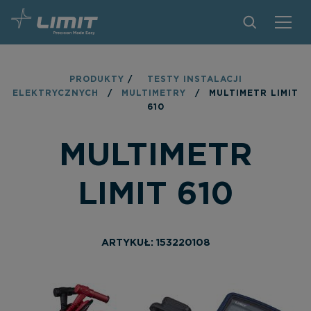
PRODUKTY
PRODUKTY
/
TESTY INSTALACJI
ELEKTRYCZNYCH
/
MULTIMETRY
/
MULTIMETR LIMIT
ZNAJDŹ SKLEP
610
ZOSTAŃ PARTNEREM
MULTIMETR
KONTAKT
LIMIT 610
O MARCE LIMIT
PLIKI DO POBRANIA
ARTYKUŁ: 153220108