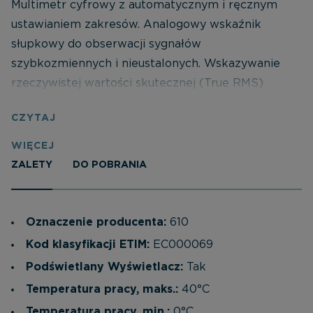
Multimetr cyfrowy z automatycznym i ręcznym
ustawianiem zakresów. Analogowy wskaźnik
słupkowy do obserwacji sygnałów
szybkozmiennych i nieustalonych. Wskazywanie
rzeczywistej wartości skutecznej (True RMS)
przebiegów odkształconych, zarówno napięcia jak i
CZYTAJ
prądu. Rejestracja wartości maksymalnej i
minimalnej. Można mierzyć napięcie
WIĘCEJ
stałe/przemienne, prąd stały/przemienny,
ZALETY
DO POBRANIA
rezystancję, pojemność i częstotliwość. Poza tym
posiada test diodowy, test ciągłości obwodu z
sygnalizacją akustyczną, funkcję hold,
Oznaczenie producenta:
610
podświetlenie wyświetlacza oraz sygnalizację
Kod klasyfikacji ETIM:
EC000069
słabego stanu baterii. Możliwość dołączenia do
Podświetlany Wyświetlacz:
Tak
komputera.Dostarczany z kabelkami pomiarowymi,
Temperatura pracy, maks.:
40°C
kablem do połączenia z komputerem, oraz
Temperatura pracy, min.:
0°C