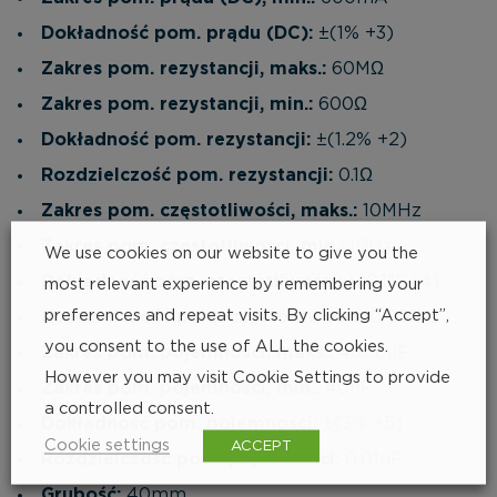
Dokładność pom. prądu (DC):
±(1% +3)
Zakres pom. rezystancji, maks.:
60MΩ
Zakres pom. rezystancji, min.:
600Ω
Dokładność pom. rezystancji:
±(1.2% +2)
Rozdzielczość pom. rezystancji:
0.1Ω
Zakres pom. częstotliwości, maks.:
10MHz
Zakres pom. częstotliwości, min.:
10Hz
We use cookies on our website to give you the
Dokładność pom. częstotliwości:
±(0.1% +4)
most relevant experience by remembering your
preferences and repeat visits. By clicking “Accept”,
Rozdzielczość pom. częstotliwości:
0.001Hz
you consent to the use of ALL the cookies.
Zakres pom. pojemności, maks.:
4000µF
However you may visit Cookie Settings to provide
Zakres pom. pojemności, min.:
40nF
a controlled consent.
Dokładność pom. pojemności:
±(3% +5)
Cookie settings
ACCEPT
Rozdzielczość pom. pojemności:
0.01nF
Grubość:
40mm