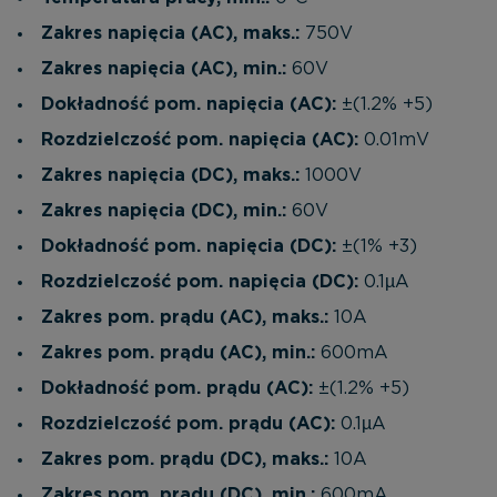
oprogramowaniem, baterią i instrukcją obsługi.
Zakres napięcia (AC), maks.:
750V
Długość podziałki 6000. Klasa izolacji CAT III 1000
Zakres napięcia (AC), min.:
60V
V/ CAT IV 600 V wg IEC 61010. Zabezpieczenie
nadprądowe 10 A.
Dokładność pom. napięcia (AC):
±(1.2% +5)
Rozdzielczość pom. napięcia (AC):
0.01mV
Zakres napięcia (DC), maks.:
1000V
Zakres napięcia (DC), min.:
60V
Dokładność pom. napięcia (DC):
±(1% +3)
Rozdzielczość pom. napięcia (DC):
0.1µA
Zakres pom. prądu (AC), maks.:
10A
Zakres pom. prądu (AC), min.:
600mA
Dokładność pom. prądu (AC):
±(1.2% +5)
Rozdzielczość pom. prądu (AC):
0.1µA
Zakres pom. prądu (DC), maks.:
10A
Zakres pom. prądu (DC), min.:
600mA