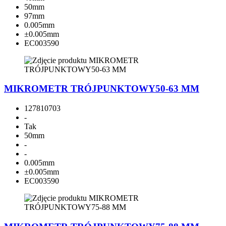
50mm
97mm
0.005mm
±0.005mm
EC003590
MIKROMETR TRÓJPUNKTOWY50-63 MM
127810703
-
Tak
50mm
-
-
0.005mm
±0.005mm
EC003590