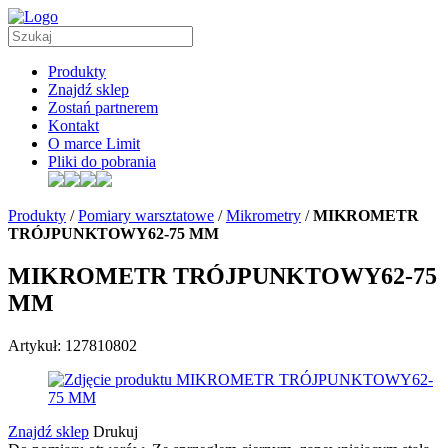
Produkty
Znajdź sklep
Zostań partnerem
Kontakt
O marce Limit
Pliki do pobrania
Produkty
/
Pomiary warsztatowe
/
Mikrometry
/
MIKROMETR
TRÓJPUNKTOWY62-75 MM
MIKROMETR TRÓJPUNKTOWY62-75
MM
Artykuł: 127810802
Znajdź sklep
Drukuj