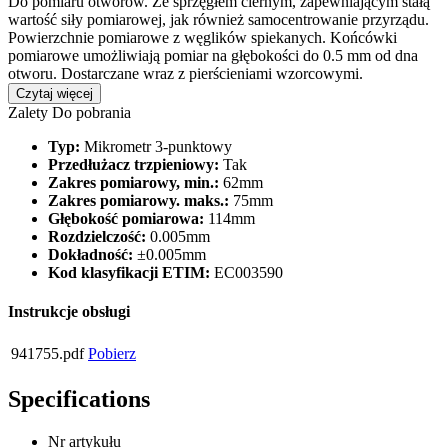
Do pomiaru otworów. Ze sprzęgłem ciernym, zapewniającym stałą
wartość siły pomiarowej, jak również samocentrowanie przyrządu.
Powierzchnie pomiarowe z węglików spiekanych. Końcówki
pomiarowe umożliwiają pomiar na głębokości do 0.5 mm od dna
otworu. Dostarczane wraz z pierścieniami wzorcowymi.
Czytaj więcej
Zalety
Do pobrania
Typ:
Mikrometr 3-punktowy
Przedłużacz trzpieniowy:
Tak
Zakres pomiarowy, min.:
62mm
Zakres pomiarowy. maks.:
75mm
Głębokość pomiarowa:
114mm
Rozdzielczość:
0.005mm
Dokładność:
±0.005mm
Kod klasyfikacji ETIM:
EC003590
Instrukcje obsługi
941755.pdf
Pobierz
Specifications
Nr artykułu