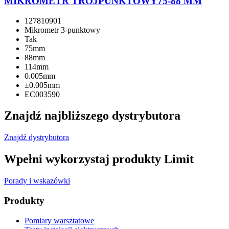
MIKROMETR TRÓJPUNKTOWY75-88 MM
127810901
Mikrometr 3-punktowy
Tak
75mm
88mm
114mm
0.005mm
±0.005mm
EC003590
Znajdź najbliższego dystrybutora
Znajdź dystrybutora
Wpełni wykorzystaj produkty Limit
Porady i wskazówki
Produkty
Pomiary warsztatowe