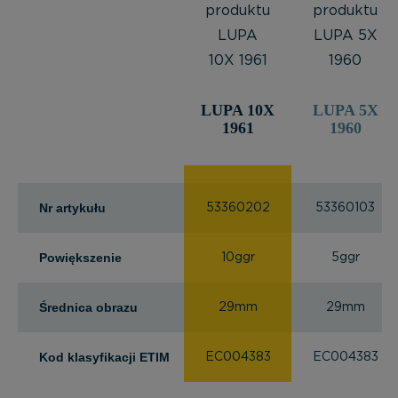
LUPA 10X
LUPA 5X
1961
1960
Nr artykułu
53360202
53360103
Powiększenie
10ggr
5ggr
Średnica obrazu
29mm
29mm
Kod klasyfikacji ETIM
EC004383
EC004383