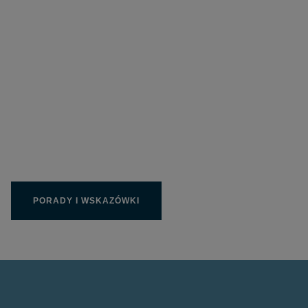
Wpełni wykorzystaj
produkty Limit
PORADY I WSKAZÓWKI