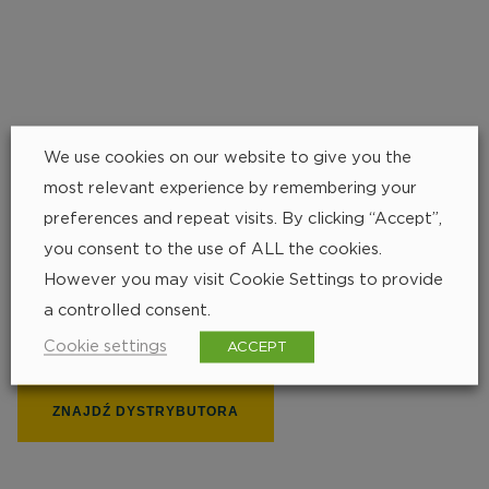
We use cookies on our website to give you the
most relevant experience by remembering your
preferences and repeat visits. By clicking “Accept”,
Znajdź najbliższego
you consent to the use of ALL the cookies.
However you may visit Cookie Settings to provide
dystrybutora
a controlled consent.
252 px
Cookie settings
ACCEPT
ZNAJDŹ DYSTRYBUTORA
235 px