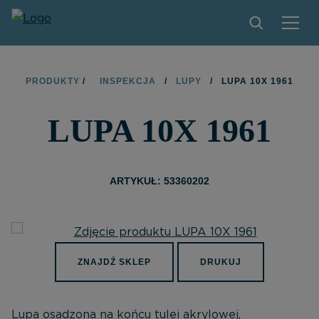
PRODUKTY
PRODUKTY
/
INSPEKCJA
/
LUPY
/
LUPA 10X 1961
ZNAJDŹ SKLEP
LUPA 10X 1961
ZOSTAŃ PARTNEREM
KONTAKT
ARTYKUŁ: 53360202
O MARCE LIMIT
PLIKI DO POBRANIA
ZNAJDŹ SKLEP
DRUKUJ
Lupa osadzona na końcu tulei akrylowej,