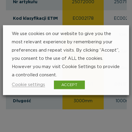
Nr artykułu
25072000
250716
Kod klasyfikacji ETIM
EC002178
EC0021
We use cookies on our website to give you the
Grubość
16mm
10mm
most relevant experience by remembering your
preferences and repeat visits. By clicking “Accept”,
Skalibrowany
Tak
Tak
you consent to the use of ALL the cookies.
However you may visit Cookie Settings to provide
Masa
28kg
4kg
a controlled consent.
Cookie settings
Tolerancja wg
DIN 874/1
DIN 874
ACCEPT
Długość
3000mm
1000m